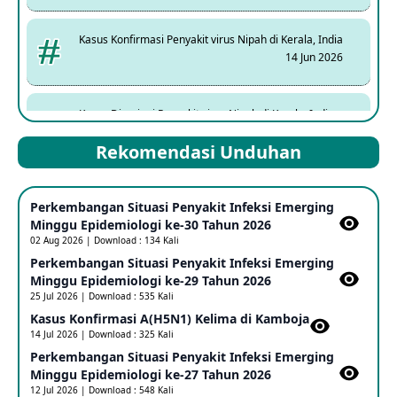
Kasus Konfirmasi Penyakit virus Nipah di Kerala, India
14 Jun 2026
Kasus Dicurigai Penyakit virus Nipah di Kerala, India
12 Jun 2026
Rekomendasi Unduhan
Mpox Clade 1b di Taiwan
Perkembangan Situasi Penyakit Infeksi Emerging
25 May 2026
Minggu Epidemiologi ke-30 Tahun 2026
02 Aug 2026 | Download : 134 Kali
Perkembangan Situasi Penyakit Infeksi Emerging
Update Informasi PHEIC Penyakit Ebola
Minggu Epidemiologi ke-29 Tahun 2026
23 May 2026
25 Jul 2026 | Download : 535 Kali
Kasus Konfirmasi A(H5N1) Kelima di Kamboja​
14 Jul 2026 | Download : 325 Kali
Penetapan Outbreak Penyakit Ebola di RD Kongo dan
Uganda Sebagai PHEIC
Perkembangan Situasi Penyakit Infeksi Emerging
17 May 2026
Minggu Epidemiologi ke-27 Tahun 2026
12 Jul 2026 | Download : 548 Kali