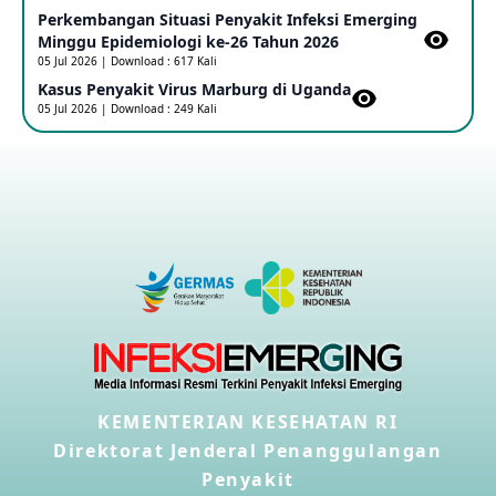
Perkembangan Situasi Penyakit Infeksi Emerging
Outbreak Penyakti Ebola di RD Kongo
Minggu Epidemiologi ke-26 Tahun 2026
16 May 2026
05 Jul 2026 | Download : 617 Kali
Kasus Penyakit Virus Marburg di Uganda
05 Jul 2026 | Download : 249 Kali
Kasus Konfirmasi A(H5NN6) di Cina
08 May 2026
Update Penyakit Virus Hanta Tipe HPS di Kapal Pesiar MV
Hondius
08 May 2026
Penyakit virus Hanta di Kapal Pesiar Keberangkatan
Argentina
04 May 2026
KEMENTERIAN KESEHATAN RI
Penyakit Meningokokus di Vietnam
28 Apr 2026
Direktorat Jenderal Penanggulangan
Penyakit