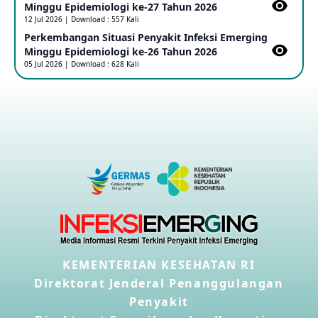
Minggu Epidemiologi ke-27 Tahun 2026
16 May 2026
12 Jul 2026 | Download : 557 Kali
Perkembangan Situasi Penyakit Infeksi Emerging
Minggu Epidemiologi ke-26 Tahun 2026
Kasus Konfirmasi A(H5NN6) di Cina
05 Jul 2026 | Download : 628 Kali
08 May 2026
Update Penyakit Virus Hanta Tipe HPS di Kapal Pesiar MV
Hondius
08 May 2026
Penyakit virus Hanta di Kapal Pesiar Keberangkatan
Argentina
04 May 2026
Penyakit Meningokokus di Vietnam
KEMENTERIAN KESEHATAN RI
28 Apr 2026
Direktorat Jenderal Penanggulangan
Penyakit
Kasus Konfirmasi Avian Influenza A(H5N1) Keempat di