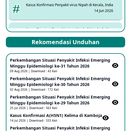
Kasus Konfirmasi Penyakit virus Nipah di Kerala, India
14 Jun 2026
Kasus Dicurigai Penyakit virus Nipah di Kerala, India
12 Jun 2026
Rekomendasi Unduhan
Mpox Clade 1b di Taiwan
Perkembangan Situasi Penyakit Infeksi Emerging
25 May 2026
Minggu Epidemiologi ke-31 Tahun 2026
09 Aug 2026 | Download : 43 Kali
Perkembangan Situasi Penyakit Infeksi Emerging
Update Informasi PHEIC Penyakit Ebola
Minggu Epidemiologi ke-30 Tahun 2026
23 May 2026
02 Aug 2026 | Download : 172 Kali
Perkembangan Situasi Penyakit Infeksi Emerging
Minggu Epidemiologi ke-29 Tahun 2026
Penetapan Outbreak Penyakit Ebola di RD Kongo dan
Uganda Sebagai PHEIC
25 Jul 2026 | Download : 563 Kali
17 May 2026
Kasus Konfirmasi A(H5N1) Kelima di Kamboja​
14 Jul 2026 | Download : 333 Kali
Perkembangan Situasi Penyakit Infeksi Emerging
Outbreak Penyakti Ebola di RD Kongo