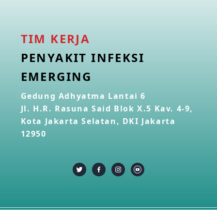
TIM KERJA
PENYAKIT INFEKSI
EMERGING
Gedung Adhyatma Lantai 6
Jl. H.R. Rasuna Said Blok X.5 Kav. 4-9,
Kota Jakarta Selatan, DKI Jakarta
12950