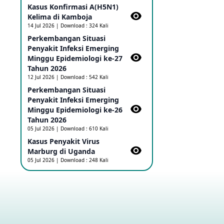
Kasus Konfirmasi A(H5N1)
Ebola di RD Kongo dan Uganda
Sebagai PHEIC
Kelima di Kamboja​
17 May 2026
14 Jul 2026 | Download : 324 Kali
Perkembangan Situasi
Penyakit Infeksi Emerging
Outbreak Penyakti Ebola di RD
Minggu Epidemiologi ke-27
Kongo
Tahun 2026
16 May 2026
12 Jul 2026 | Download : 542 Kali
Perkembangan Situasi
Penyakit Infeksi Emerging
Kasus Konfirmasi A(H5NN6) di
Cina
Minggu Epidemiologi ke-26
08 May 2026
Tahun 2026
05 Jul 2026 | Download : 610 Kali
Kasus Penyakit Virus
Update Penyakit Virus Hanta
Marburg di Uganda
Tipe HPS di Kapal Pesiar MV
05 Jul 2026 | Download : 248 Kali
Hondius
08 May 2026
Penyakit virus Hanta di Kapal
Pesiar Keberangkatan
Argentina