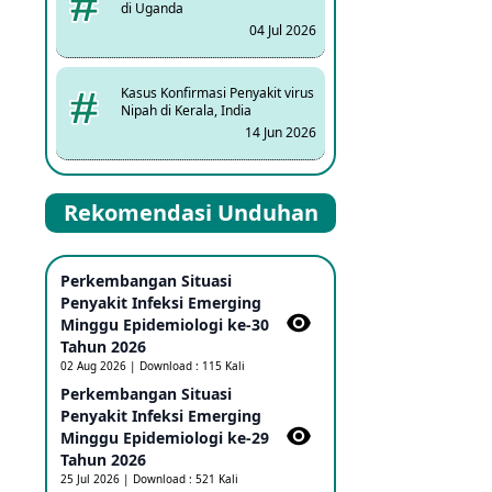
di Uganda
04 Jul 2026
Kasus Konfirmasi Penyakit virus
Nipah di Kerala, India
14 Jun 2026
Kasus Dicurigai Penyakit virus
Rekomendasi Unduhan
Nipah di Kerala, India
12 Jun 2026
Perkembangan Situasi
Mpox Clade 1b di Taiwan
Penyakit Infeksi Emerging
25 May 2026
Minggu Epidemiologi ke-30
Tahun 2026
02 Aug 2026 | Download : 115 Kali
Update Informasi PHEIC
Perkembangan Situasi
Penyakit Ebola
Penyakit Infeksi Emerging
23 May 2026
Minggu Epidemiologi ke-29
Tahun 2026
25 Jul 2026 | Download : 521 Kali
Penetapan Outbreak Penyakit