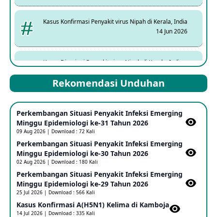
Kasus Konfirmasi Penyakit virus Nipah di Kerala, India
14 Jun 2026
Kasus Dicurigai Penyakit virus Nipah di Kerala, India
12 Jun 2026
Rekomendasi Unduhan
Mpox Clade 1b di Taiwan
Perkembangan Situasi Penyakit Infeksi Emerging
25 May 2026
Minggu Epidemiologi ke-31 Tahun 2026
09 Aug 2026 | Download : 72 Kali
Perkembangan Situasi Penyakit Infeksi Emerging
Update Informasi PHEIC Penyakit Ebola
Minggu Epidemiologi ke-30 Tahun 2026
23 May 2026
02 Aug 2026 | Download : 180 Kali
Perkembangan Situasi Penyakit Infeksi Emerging
Minggu Epidemiologi ke-29 Tahun 2026
Penetapan Outbreak Penyakit Ebola di RD Kongo dan
Uganda Sebagai PHEIC
25 Jul 2026 | Download : 566 Kali
17 May 2026
Kasus Konfirmasi A(H5N1) Kelima di Kamboja​
14 Jul 2026 | Download : 335 Kali