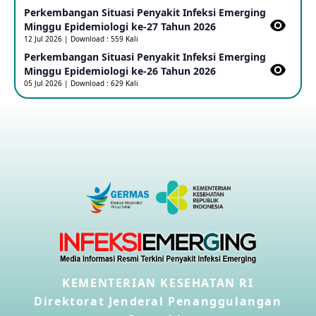
Perkembangan Situasi Penyakit Infeksi Emerging
Outbreak Penyakti Ebola di RD Kongo
Minggu Epidemiologi ke-27 Tahun 2026
16 May 2026
12 Jul 2026 | Download : 559 Kali
Perkembangan Situasi Penyakit Infeksi Emerging
Minggu Epidemiologi ke-26 Tahun 2026
Kasus Konfirmasi A(H5NN6) di Cina
05 Jul 2026 | Download : 629 Kali
08 May 2026
Update Penyakit Virus Hanta Tipe HPS di Kapal Pesiar MV
Hondius
08 May 2026
Penyakit virus Hanta di Kapal Pesiar Keberangkatan
Argentina
04 May 2026
Penyakit Meningokokus di Vietnam
KEMENTERIAN KESEHATAN RI
28 Apr 2026
Direktorat Jenderal Penanggulangan