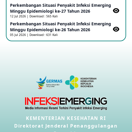
Perkembangan Situasi Penyakit Infeksi Emerging
Outbreak Penyakti Ebola di RD Kongo
Minggu Epidemiologi ke-27 Tahun 2026
16 May 2026
12 Jul 2026 | Download : 565 Kali
Perkembangan Situasi Penyakit Infeksi Emerging
Minggu Epidemiologi ke-26 Tahun 2026
Kasus Konfirmasi A(H5NN6) di Cina
05 Jul 2026 | Download : 631 Kali
08 May 2026
Update Penyakit Virus Hanta Tipe HPS di Kapal Pesiar MV
Hondius
08 May 2026
Penyakit virus Hanta di Kapal Pesiar Keberangkatan
Argentina
04 May 2026
Penyakit Meningokokus di Vietnam
KEMENTERIAN KESEHATAN RI
28 Apr 2026
Direktorat Jenderal Penanggulangan