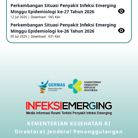
Perkembangan Situasi Penyakit Infeksi Emerging
Outbreak Penyakti Ebola di RD Kongo
Minggu Epidemiologi ke-27 Tahun 2026
16 May 2026
12 Jul 2026 | Download : 565 Kali
Perkembangan Situasi Penyakit Infeksi Emerging
Minggu Epidemiologi ke-26 Tahun 2026
Kasus Konfirmasi A(H5NN6) di Cina
05 Jul 2026 | Download : 631 Kali
08 May 2026
Update Penyakit Virus Hanta Tipe HPS di Kapal Pesiar MV
Hondius
08 May 2026
Penyakit virus Hanta di Kapal Pesiar Keberangkatan
Argentina
04 May 2026
Penyakit Meningokokus di Vietnam
KEMENTERIAN KESEHATAN RI
28 Apr 2026
Direktorat Jenderal Penanggulangan