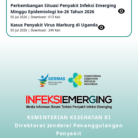
Perkembangan Situasi Penyakit Infeksi Emerging
Outbreak Penyakti Ebola di RD Kongo
Minggu Epidemiologi ke-26 Tahun 2026
16 May 2026
05 Jul 2026 | Download : 613 Kali
Kasus Penyakit Virus Marburg di Uganda
05 Jul 2026 | Download : 249 Kali
Kasus Konfirmasi A(H5NN6) di Cina
08 May 2026
Update Penyakit Virus Hanta Tipe HPS di Kapal Pesiar MV
Hondius
08 May 2026
Penyakit virus Hanta di Kapal Pesiar Keberangkatan
Argentina
04 May 2026
KEMENTERIAN KESEHATAN RI
Penyakit Meningokokus di Vietnam
28 Apr 2026
Direktorat Jenderal Penanggulangan
Penyakit