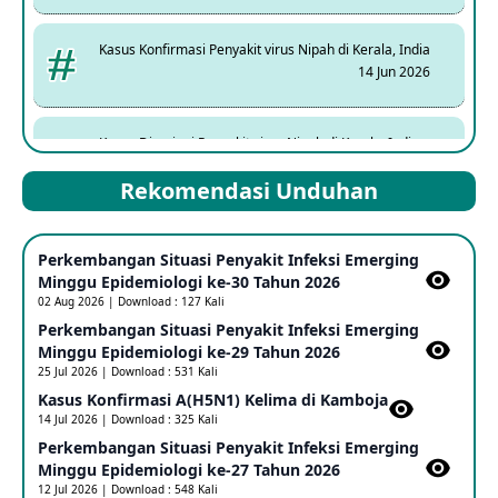
Kasus Konfirmasi Penyakit virus Nipah di Kerala, India
14 Jun 2026
Kasus Dicurigai Penyakit virus Nipah di Kerala, India
12 Jun 2026
Rekomendasi Unduhan
Mpox Clade 1b di Taiwan
Perkembangan Situasi Penyakit Infeksi Emerging
25 May 2026
Minggu Epidemiologi ke-30 Tahun 2026
02 Aug 2026 | Download : 127 Kali
Perkembangan Situasi Penyakit Infeksi Emerging
Update Informasi PHEIC Penyakit Ebola
Minggu Epidemiologi ke-29 Tahun 2026
23 May 2026
25 Jul 2026 | Download : 531 Kali
Kasus Konfirmasi A(H5N1) Kelima di Kamboja​
14 Jul 2026 | Download : 325 Kali
Penetapan Outbreak Penyakit Ebola di RD Kongo dan
Uganda Sebagai PHEIC
Perkembangan Situasi Penyakit Infeksi Emerging
17 May 2026
Minggu Epidemiologi ke-27 Tahun 2026
12 Jul 2026 | Download : 548 Kali