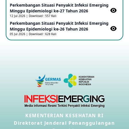
Perkembangan Situasi Penyakit Infeksi Emerging
Outbreak Penyakti Ebola di RD Kongo
Minggu Epidemiologi ke-27 Tahun 2026
16 May 2026
12 Jul 2026 | Download : 557 Kali
Perkembangan Situasi Penyakit Infeksi Emerging
Minggu Epidemiologi ke-26 Tahun 2026
Kasus Konfirmasi A(H5NN6) di Cina
05 Jul 2026 | Download : 628 Kali
08 May 2026
Update Penyakit Virus Hanta Tipe HPS di Kapal Pesiar MV
Hondius
08 May 2026
Penyakit virus Hanta di Kapal Pesiar Keberangkatan
Argentina
04 May 2026
Penyakit Meningokokus di Vietnam
KEMENTERIAN KESEHATAN RI
28 Apr 2026
Direktorat Jenderal Penanggulangan