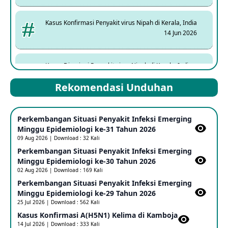
Kasus Konfirmasi Penyakit virus Nipah di Kerala, India
14 Jun 2026
Kasus Dicurigai Penyakit virus Nipah di Kerala, India
12 Jun 2026
Rekomendasi Unduhan
Mpox Clade 1b di Taiwan
Perkembangan Situasi Penyakit Infeksi Emerging
25 May 2026
Minggu Epidemiologi ke-31 Tahun 2026
09 Aug 2026 | Download : 32 Kali
Perkembangan Situasi Penyakit Infeksi Emerging
Update Informasi PHEIC Penyakit Ebola
Minggu Epidemiologi ke-30 Tahun 2026
23 May 2026
02 Aug 2026 | Download : 169 Kali
Perkembangan Situasi Penyakit Infeksi Emerging
Minggu Epidemiologi ke-29 Tahun 2026
Penetapan Outbreak Penyakit Ebola di RD Kongo dan
Uganda Sebagai PHEIC
25 Jul 2026 | Download : 562 Kali
17 May 2026
Kasus Konfirmasi A(H5N1) Kelima di Kamboja​
14 Jul 2026 | Download : 333 Kali