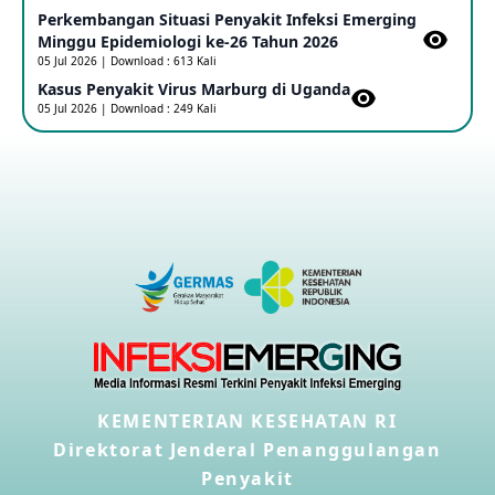
Perkembangan Situasi Penyakit Infeksi Emerging
Outbreak Penyakti Ebola di RD Kongo
Minggu Epidemiologi ke-26 Tahun 2026
16 May 2026
05 Jul 2026 | Download : 613 Kali
Kasus Penyakit Virus Marburg di Uganda
05 Jul 2026 | Download : 249 Kali
Kasus Konfirmasi A(H5NN6) di Cina
08 May 2026
Update Penyakit Virus Hanta Tipe HPS di Kapal Pesiar MV
Hondius
08 May 2026
Penyakit virus Hanta di Kapal Pesiar Keberangkatan
Argentina
04 May 2026
KEMENTERIAN KESEHATAN RI
Penyakit Meningokokus di Vietnam
28 Apr 2026
Direktorat Jenderal Penanggulangan
Penyakit