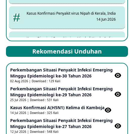
Kasus Konfirmasi Penyakit virus Nipah di Kerala, India
14 Jun 2026
Kasus Dicurigai Penyakit virus Nipah di Kerala, India
12 Jun 2026
Rekomendasi Unduhan
Mpox Clade 1b di Taiwan
Perkembangan Situasi Penyakit Infeksi Emerging
25 May 2026
Minggu Epidemiologi ke-30 Tahun 2026
02 Aug 2026 | Download : 129 Kali
Perkembangan Situasi Penyakit Infeksi Emerging
Update Informasi PHEIC Penyakit Ebola
Minggu Epidemiologi ke-29 Tahun 2026
23 May 2026
25 Jul 2026 | Download : 531 Kali
Kasus Konfirmasi A(H5N1) Kelima di Kamboja​
14 Jul 2026 | Download : 325 Kali
Penetapan Outbreak Penyakit Ebola di RD Kongo dan
Uganda Sebagai PHEIC
Perkembangan Situasi Penyakit Infeksi Emerging
17 May 2026
Minggu Epidemiologi ke-27 Tahun 2026
12 Jul 2026 | Download : 548 Kali