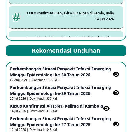
Kasus Konfirmasi Penyakit virus Nipah di Kerala, India
14 Jun 2026
Kasus Dicurigai Penyakit virus Nipah di Kerala, India
12 Jun 2026
Rekomendasi Unduhan
Mpox Clade 1b di Taiwan
Perkembangan Situasi Penyakit Infeksi Emerging
25 May 2026
Minggu Epidemiologi ke-30 Tahun 2026
02 Aug 2026 | Download : 136 Kali
Perkembangan Situasi Penyakit Infeksi Emerging
Update Informasi PHEIC Penyakit Ebola
Minggu Epidemiologi ke-29 Tahun 2026
23 May 2026
25 Jul 2026 | Download : 535 Kali
Kasus Konfirmasi A(H5N1) Kelima di Kamboja​
14 Jul 2026 | Download : 326 Kali
Penetapan Outbreak Penyakit Ebola di RD Kongo dan
Uganda Sebagai PHEIC
Perkembangan Situasi Penyakit Infeksi Emerging
17 May 2026
Minggu Epidemiologi ke-27 Tahun 2026
12 Jul 2026 | Download : 548 Kali