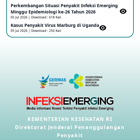
Perkembangan Situasi Penyakit Infeksi Emerging
Outbreak Penyakti Ebola di RD Kongo
Minggu Epidemiologi ke-26 Tahun 2026
16 May 2026
05 Jul 2026 | Download : 618 Kali
Kasus Penyakit Virus Marburg di Uganda
05 Jul 2026 | Download : 250 Kali
Kasus Konfirmasi A(H5NN6) di Cina
08 May 2026
Update Penyakit Virus Hanta Tipe HPS di Kapal Pesiar MV
Hondius
08 May 2026
Penyakit virus Hanta di Kapal Pesiar Keberangkatan
Argentina
04 May 2026
KEMENTERIAN KESEHATAN RI
Penyakit Meningokokus di Vietnam
28 Apr 2026
Direktorat Jenderal Penanggulangan
Penyakit