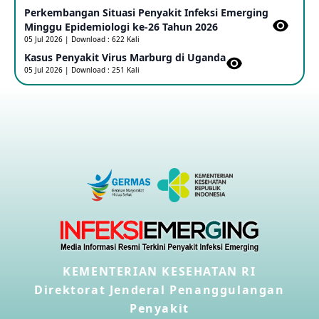
Perkembangan Situasi Penyakit Infeksi Emerging
Outbreak Penyakti Ebola di RD Kongo
Minggu Epidemiologi ke-26 Tahun 2026
16 May 2026
05 Jul 2026 | Download : 622 Kali
Kasus Penyakit Virus Marburg di Uganda
05 Jul 2026 | Download : 251 Kali
Kasus Konfirmasi A(H5NN6) di Cina
08 May 2026
Update Penyakit Virus Hanta Tipe HPS di Kapal Pesiar MV
Hondius
08 May 2026
Penyakit virus Hanta di Kapal Pesiar Keberangkatan
Argentina
04 May 2026
KEMENTERIAN KESEHATAN RI
Penyakit Meningokokus di Vietnam
28 Apr 2026
Direktorat Jenderal Penanggulangan
Penyakit