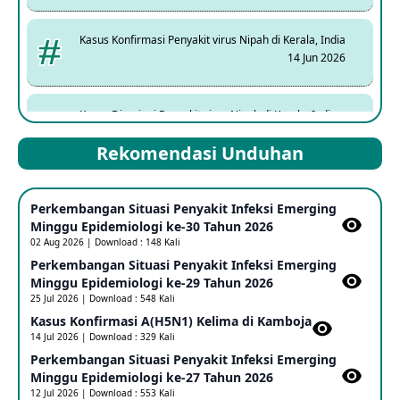
Kasus Konfirmasi Penyakit virus Nipah di Kerala, India
14 Jun 2026
Kasus Dicurigai Penyakit virus Nipah di Kerala, India
12 Jun 2026
Rekomendasi Unduhan
Mpox Clade 1b di Taiwan
Perkembangan Situasi Penyakit Infeksi Emerging
25 May 2026
Minggu Epidemiologi ke-30 Tahun 2026
02 Aug 2026 | Download : 148 Kali
Perkembangan Situasi Penyakit Infeksi Emerging
Update Informasi PHEIC Penyakit Ebola
Minggu Epidemiologi ke-29 Tahun 2026
23 May 2026
25 Jul 2026 | Download : 548 Kali
Kasus Konfirmasi A(H5N1) Kelima di Kamboja​
14 Jul 2026 | Download : 329 Kali
Penetapan Outbreak Penyakit Ebola di RD Kongo dan
Uganda Sebagai PHEIC
Perkembangan Situasi Penyakit Infeksi Emerging
17 May 2026
Minggu Epidemiologi ke-27 Tahun 2026
12 Jul 2026 | Download : 553 Kali