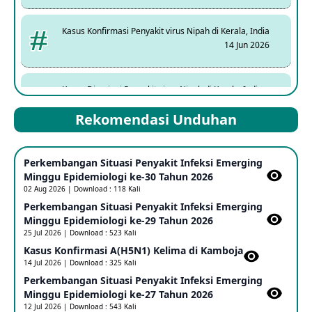
Kasus Konfirmasi Penyakit virus Nipah di Kerala, India
14 Jun 2026
Kasus Dicurigai Penyakit virus Nipah di Kerala, India
12 Jun 2026
Rekomendasi Unduhan
Mpox Clade 1b di Taiwan
Perkembangan Situasi Penyakit Infeksi Emerging
25 May 2026
Minggu Epidemiologi ke-30 Tahun 2026
02 Aug 2026 | Download : 118 Kali
Perkembangan Situasi Penyakit Infeksi Emerging
Update Informasi PHEIC Penyakit Ebola
Minggu Epidemiologi ke-29 Tahun 2026
23 May 2026
25 Jul 2026 | Download : 523 Kali
Kasus Konfirmasi A(H5N1) Kelima di Kamboja​
14 Jul 2026 | Download : 325 Kali
Penetapan Outbreak Penyakit Ebola di RD Kongo dan
Uganda Sebagai PHEIC
Perkembangan Situasi Penyakit Infeksi Emerging
17 May 2026
Minggu Epidemiologi ke-27 Tahun 2026
12 Jul 2026 | Download : 543 Kali