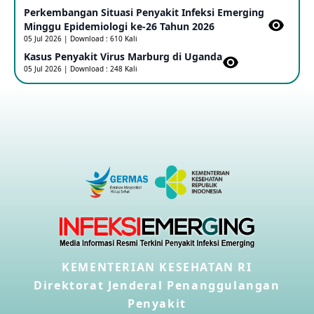
Perkembangan Situasi Penyakit Infeksi Emerging
Outbreak Penyakti Ebola di RD Kongo
Minggu Epidemiologi ke-26 Tahun 2026
16 May 2026
05 Jul 2026 | Download : 610 Kali
Kasus Penyakit Virus Marburg di Uganda
05 Jul 2026 | Download : 248 Kali
Kasus Konfirmasi A(H5NN6) di Cina
08 May 2026
Update Penyakit Virus Hanta Tipe HPS di Kapal Pesiar MV
Hondius
08 May 2026
Penyakit virus Hanta di Kapal Pesiar Keberangkatan
Argentina
04 May 2026
KEMENTERIAN KESEHATAN RI
Penyakit Meningokokus di Vietnam
28 Apr 2026
Direktorat Jenderal Penanggulangan
Penyakit