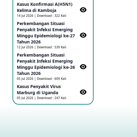
Kasus Konfirmasi A(H5N1)
Ebola di RD Kongo dan Uganda
Sebagai PHEIC
Kelima di Kamboja​
17 May 2026
14 Jul 2026 | Download : 322 Kali
Perkembangan Situasi
Penyakit Infeksi Emerging
Outbreak Penyakti Ebola di RD
Minggu Epidemiologi ke-27
Kongo
Tahun 2026
16 May 2026
12 Jul 2026 | Download : 539 Kali
Perkembangan Situasi
Penyakit Infeksi Emerging
Kasus Konfirmasi A(H5NN6) di
Cina
Minggu Epidemiologi ke-26
08 May 2026
Tahun 2026
05 Jul 2026 | Download : 609 Kali
Kasus Penyakit Virus
Update Penyakit Virus Hanta
Marburg di Uganda
Tipe HPS di Kapal Pesiar MV
05 Jul 2026 | Download : 247 Kali
Hondius
08 May 2026
Penyakit virus Hanta di Kapal
Pesiar Keberangkatan
Argentina