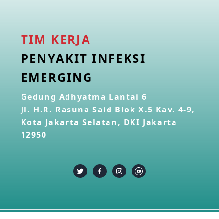
TIM KERJA
PENYAKIT INFEKSI
EMERGING
Gedung Adhyatma Lantai 6
Jl. H.R. Rasuna Said Blok X.5 Kav. 4-9,
Kota Jakarta Selatan, DKI Jakarta
12950