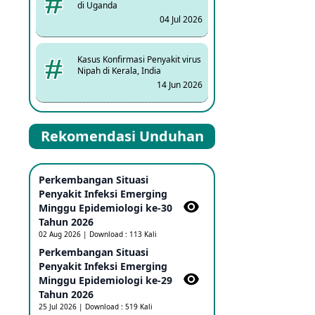
di Uganda
04 Jul 2026
Kasus Konfirmasi Penyakit virus
Nipah di Kerala, India
14 Jun 2026
Kasus Dicurigai Penyakit virus
Rekomendasi Unduhan
Nipah di Kerala, India
12 Jun 2026
Perkembangan Situasi
Mpox Clade 1b di Taiwan
Penyakit Infeksi Emerging
25 May 2026
Minggu Epidemiologi ke-30
Tahun 2026
02 Aug 2026 | Download : 113 Kali
Update Informasi PHEIC
Perkembangan Situasi
Penyakit Ebola
Penyakit Infeksi Emerging
23 May 2026
Minggu Epidemiologi ke-29
Tahun 2026
25 Jul 2026 | Download : 519 Kali
Penetapan Outbreak Penyakit