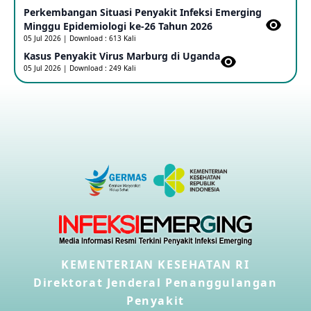
Perkembangan Situasi Penyakit Infeksi Emerging
Outbreak Penyakti Ebola di RD Kongo
Minggu Epidemiologi ke-26 Tahun 2026
16 May 2026
05 Jul 2026 | Download : 613 Kali
Kasus Penyakit Virus Marburg di Uganda
05 Jul 2026 | Download : 249 Kali
Kasus Konfirmasi A(H5NN6) di Cina
08 May 2026
Update Penyakit Virus Hanta Tipe HPS di Kapal Pesiar MV
Hondius
08 May 2026
Penyakit virus Hanta di Kapal Pesiar Keberangkatan
Argentina
04 May 2026
KEMENTERIAN KESEHATAN RI
Penyakit Meningokokus di Vietnam
28 Apr 2026
Direktorat Jenderal Penanggulangan
Penyakit