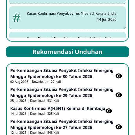
Kasus Konfirmasi Penyakit virus Nipah di Kerala, India
14 Jun 2026
Kasus Dicurigai Penyakit virus Nipah di Kerala, India
12 Jun 2026
Rekomendasi Unduhan
Mpox Clade 1b di Taiwan
Perkembangan Situasi Penyakit Infeksi Emerging
25 May 2026
Minggu Epidemiologi ke-30 Tahun 2026
02 Aug 2026 | Download : 127 Kali
Perkembangan Situasi Penyakit Infeksi Emerging
Update Informasi PHEIC Penyakit Ebola
Minggu Epidemiologi ke-29 Tahun 2026
23 May 2026
25 Jul 2026 | Download : 531 Kali
Kasus Konfirmasi A(H5N1) Kelima di Kamboja​
14 Jul 2026 | Download : 325 Kali
Penetapan Outbreak Penyakit Ebola di RD Kongo dan
Uganda Sebagai PHEIC
Perkembangan Situasi Penyakit Infeksi Emerging
17 May 2026
Minggu Epidemiologi ke-27 Tahun 2026
12 Jul 2026 | Download : 548 Kali