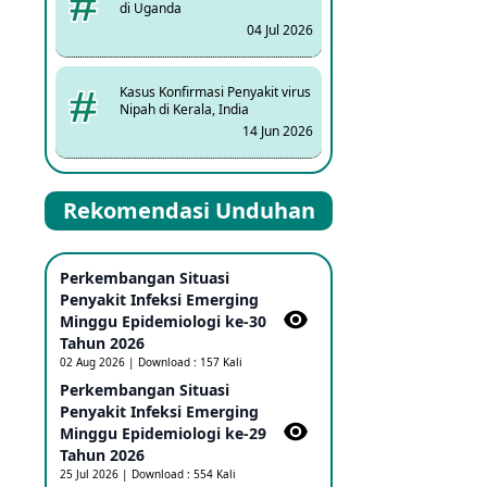
di Uganda
04 Jul 2026
Kasus Konfirmasi Penyakit virus
Nipah di Kerala, India
14 Jun 2026
Kasus Dicurigai Penyakit virus
Rekomendasi Unduhan
Nipah di Kerala, India
12 Jun 2026
Perkembangan Situasi
Mpox Clade 1b di Taiwan
Penyakit Infeksi Emerging
25 May 2026
Minggu Epidemiologi ke-30
Tahun 2026
02 Aug 2026 | Download : 157 Kali
Update Informasi PHEIC
Perkembangan Situasi
Penyakit Ebola
Penyakit Infeksi Emerging
23 May 2026
Minggu Epidemiologi ke-29
Tahun 2026
25 Jul 2026 | Download : 554 Kali
Penetapan Outbreak Penyakit