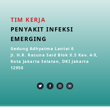
TIM KERJA
PENYAKIT INFEKSI
EMERGING
Gedung Adhyatma Lantai 6
Jl. H.R. Rasuna Said Blok X.5 Kav. 4-9,
Kota Jakarta Selatan, DKI Jakarta
12950