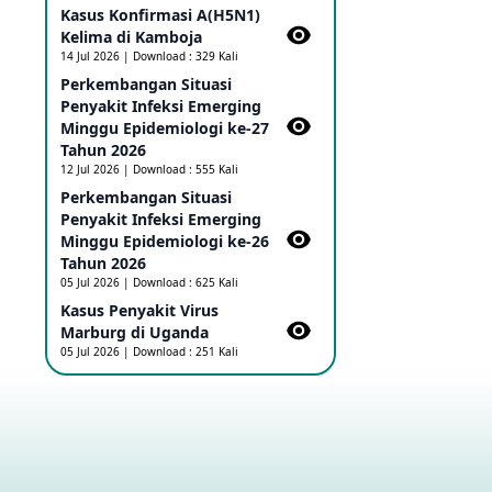
Kasus Konfirmasi A(H5N1)
Ebola di RD Kongo dan Uganda
Sebagai PHEIC
Kelima di Kamboja​
17 May 2026
14 Jul 2026 | Download : 329 Kali
Perkembangan Situasi
Penyakit Infeksi Emerging
Outbreak Penyakti Ebola di RD
Minggu Epidemiologi ke-27
Kongo
Tahun 2026
16 May 2026
12 Jul 2026 | Download : 555 Kali
Perkembangan Situasi
Penyakit Infeksi Emerging
Kasus Konfirmasi A(H5NN6) di
Cina
Minggu Epidemiologi ke-26
08 May 2026
Tahun 2026
05 Jul 2026 | Download : 625 Kali
Kasus Penyakit Virus
Update Penyakit Virus Hanta
Marburg di Uganda
Tipe HPS di Kapal Pesiar MV
05 Jul 2026 | Download : 251 Kali
Hondius
08 May 2026
Penyakit virus Hanta di Kapal
Pesiar Keberangkatan
Argentina