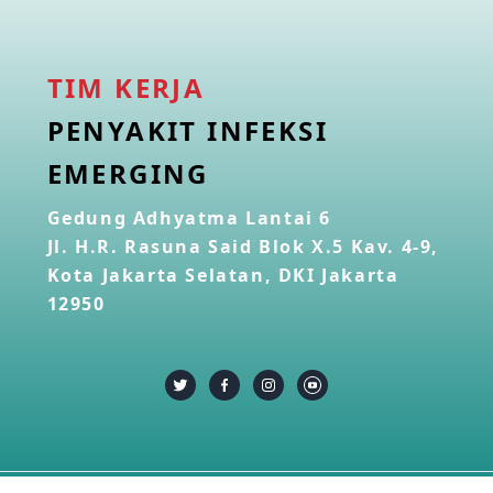
TIM KERJA
PENYAKIT INFEKSI
EMERGING
Gedung Adhyatma Lantai 6
Jl. H.R. Rasuna Said Blok X.5 Kav. 4-9,
Kota Jakarta Selatan, DKI Jakarta
12950