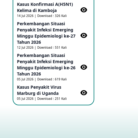
Kasus Konfirmasi A(H5N1)
Ebola di RD Kongo dan Uganda
Sebagai PHEIC
Kelima di Kamboja​
17 May 2026
14 Jul 2026 | Download : 326 Kali
Perkembangan Situasi
Penyakit Infeksi Emerging
Outbreak Penyakti Ebola di RD
Minggu Epidemiologi ke-27
Kongo
Tahun 2026
16 May 2026
12 Jul 2026 | Download : 551 Kali
Perkembangan Situasi
Penyakit Infeksi Emerging
Kasus Konfirmasi A(H5NN6) di
Cina
Minggu Epidemiologi ke-26
08 May 2026
Tahun 2026
05 Jul 2026 | Download : 619 Kali
Kasus Penyakit Virus
Update Penyakit Virus Hanta
Marburg di Uganda
Tipe HPS di Kapal Pesiar MV
05 Jul 2026 | Download : 251 Kali
Hondius
08 May 2026
Penyakit virus Hanta di Kapal
Pesiar Keberangkatan
Argentina