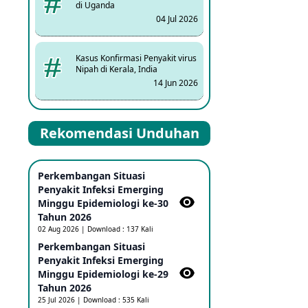
di Uganda
04 Jul 2026
Kasus Konfirmasi Penyakit virus
Nipah di Kerala, India
14 Jun 2026
Kasus Dicurigai Penyakit virus
Rekomendasi Unduhan
Nipah di Kerala, India
12 Jun 2026
Perkembangan Situasi
Mpox Clade 1b di Taiwan
Penyakit Infeksi Emerging
25 May 2026
Minggu Epidemiologi ke-30
Tahun 2026
02 Aug 2026 | Download : 137 Kali
Update Informasi PHEIC
Perkembangan Situasi
Penyakit Ebola
Penyakit Infeksi Emerging
23 May 2026
Minggu Epidemiologi ke-29
Tahun 2026
25 Jul 2026 | Download : 535 Kali
Penetapan Outbreak Penyakit