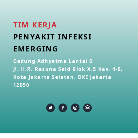
TIM KERJA
PENYAKIT INFEKSI
EMERGING
Gedung Adhyatma Lantai 6
Jl. H.R. Rasuna Said Blok X.5 Kav. 4-9,
Kota Jakarta Selatan, DKI Jakarta
12950