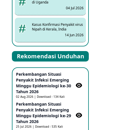
di Uganda
04 Jul 2026
Kasus Konfirmasi Penyakit virus
Nipah di Kerala, India
14 Jun 2026
Kasus Dicurigai Penyakit virus
Rekomendasi Unduhan
Nipah di Kerala, India
12 Jun 2026
Perkembangan Situasi
Mpox Clade 1b di Taiwan
Penyakit Infeksi Emerging
25 May 2026
Minggu Epidemiologi ke-30
Tahun 2026
02 Aug 2026 | Download : 134 Kali
Update Informasi PHEIC
Perkembangan Situasi
Penyakit Ebola
Penyakit Infeksi Emerging
23 May 2026
Minggu Epidemiologi ke-29
Tahun 2026
25 Jul 2026 | Download : 535 Kali
Penetapan Outbreak Penyakit