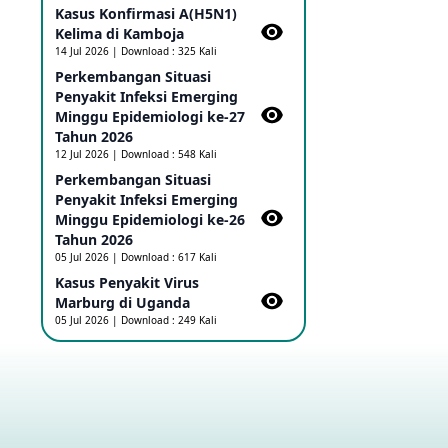
Kasus Konfirmasi A(H5N1)
Ebola di RD Kongo dan Uganda
Sebagai PHEIC
Kelima di Kamboja​
17 May 2026
14 Jul 2026 | Download : 325 Kali
Perkembangan Situasi
Penyakit Infeksi Emerging
Outbreak Penyakti Ebola di RD
Minggu Epidemiologi ke-27
Kongo
Tahun 2026
16 May 2026
12 Jul 2026 | Download : 548 Kali
Perkembangan Situasi
Penyakit Infeksi Emerging
Kasus Konfirmasi A(H5NN6) di
Cina
Minggu Epidemiologi ke-26
08 May 2026
Tahun 2026
05 Jul 2026 | Download : 617 Kali
Kasus Penyakit Virus
Update Penyakit Virus Hanta
Marburg di Uganda
Tipe HPS di Kapal Pesiar MV
05 Jul 2026 | Download : 249 Kali
Hondius
08 May 2026
Penyakit virus Hanta di Kapal
Pesiar Keberangkatan
Argentina