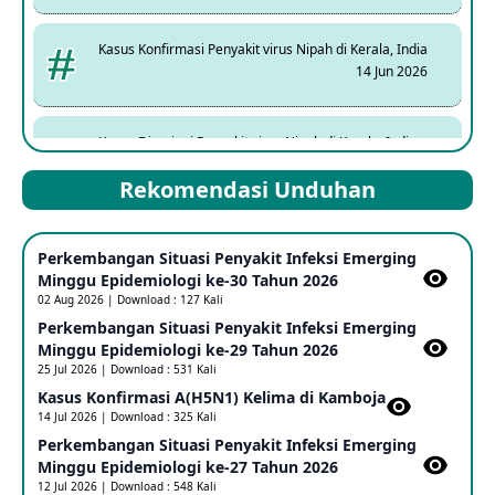
Kasus Konfirmasi Penyakit virus Nipah di Kerala, India
14 Jun 2026
Kasus Dicurigai Penyakit virus Nipah di Kerala, India
12 Jun 2026
Rekomendasi Unduhan
Mpox Clade 1b di Taiwan
Perkembangan Situasi Penyakit Infeksi Emerging
25 May 2026
Minggu Epidemiologi ke-30 Tahun 2026
02 Aug 2026 | Download : 127 Kali
Perkembangan Situasi Penyakit Infeksi Emerging
Update Informasi PHEIC Penyakit Ebola
Minggu Epidemiologi ke-29 Tahun 2026
23 May 2026
25 Jul 2026 | Download : 531 Kali
Kasus Konfirmasi A(H5N1) Kelima di Kamboja​
14 Jul 2026 | Download : 325 Kali
Penetapan Outbreak Penyakit Ebola di RD Kongo dan
Uganda Sebagai PHEIC
Perkembangan Situasi Penyakit Infeksi Emerging
17 May 2026
Minggu Epidemiologi ke-27 Tahun 2026
12 Jul 2026 | Download : 548 Kali