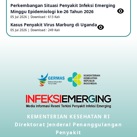
Perkembangan Situasi Penyakit Infeksi Emerging
Outbreak Penyakti Ebola di RD Kongo
Minggu Epidemiologi ke-26 Tahun 2026
16 May 2026
05 Jul 2026 | Download : 613 Kali
Kasus Penyakit Virus Marburg di Uganda
05 Jul 2026 | Download : 249 Kali
Kasus Konfirmasi A(H5NN6) di Cina
08 May 2026
Update Penyakit Virus Hanta Tipe HPS di Kapal Pesiar MV
Hondius
08 May 2026
Penyakit virus Hanta di Kapal Pesiar Keberangkatan
Argentina
04 May 2026
KEMENTERIAN KESEHATAN RI
Penyakit Meningokokus di Vietnam
28 Apr 2026
Direktorat Jenderal Penanggulangan
Penyakit