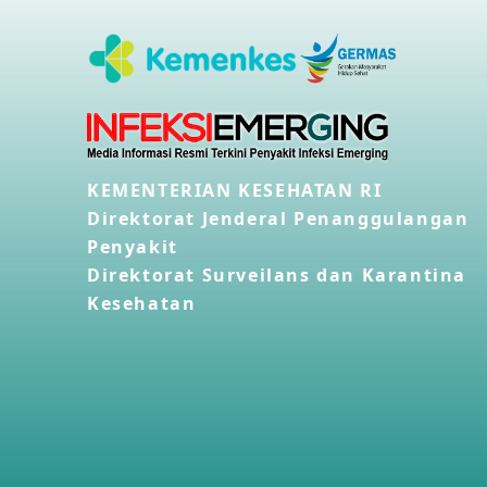
KEMENTERIAN KESEHATAN RI
Direktorat Jenderal Penanggulangan
Penyakit
Direktorat Surveilans dan Karantina
Kesehatan