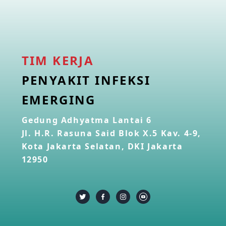
TIM KERJA
PENYAKIT INFEKSI
EMERGING
Gedung Adhyatma Lantai 6
Jl. H.R. Rasuna Said Blok X.5 Kav. 4-9,
Kota Jakarta Selatan, DKI Jakarta
12950