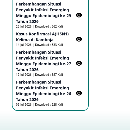
Perkembangan Situasi
Ebola di RD Kongo dan Uganda
Sebagai PHEIC
Penyakit Infeksi Emerging
17 May 2026
Minggu Epidemiologi ke-29
Tahun 2026
25 Jul 2026 | Download : 562 Kali
Outbreak Penyakti Ebola di RD
Kasus Konfirmasi A(H5N1)
Kongo
Kelima di Kamboja​
16 May 2026
14 Jul 2026 | Download : 333 Kali
Perkembangan Situasi
Penyakit Infeksi Emerging
Kasus Konfirmasi A(H5NN6) di
Cina
Minggu Epidemiologi ke-27
08 May 2026
Tahun 2026
12 Jul 2026 | Download : 557 Kali
Perkembangan Situasi
Update Penyakit Virus Hanta
Penyakit Infeksi Emerging
Tipe HPS di Kapal Pesiar MV
Minggu Epidemiologi ke-26
Hondius
Tahun 2026
08 May 2026
05 Jul 2026 | Download : 628 Kali
Penyakit virus Hanta di Kapal
Pesiar Keberangkatan
Argentina