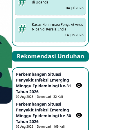
di Uganda
04 Jul 2026
Kasus Konfirmasi Penyakit virus
Nipah di Kerala, India
14 Jun 2026
Kasus Dicurigai Penyakit virus
Rekomendasi Unduhan
Nipah di Kerala, India
12 Jun 2026
Perkembangan Situasi
Mpox Clade 1b di Taiwan
Penyakit Infeksi Emerging
25 May 2026
Minggu Epidemiologi ke-31
Tahun 2026
09 Aug 2026 | Download : 32 Kali
Update Informasi PHEIC
Perkembangan Situasi
Penyakit Ebola
Penyakit Infeksi Emerging
23 May 2026
Minggu Epidemiologi ke-30
Tahun 2026
02 Aug 2026 | Download : 169 Kali
Penetapan Outbreak Penyakit