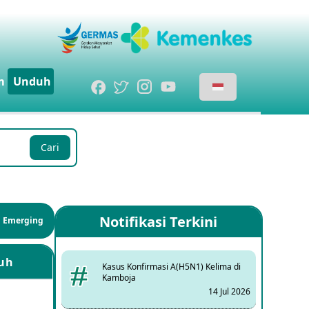
m
Unduh
Cari
Notifikasi Terkini
si Emerging
uh
Kasus Konfirmasi A(H5N1) Kelima di
Kamboja
14 Jul 2026