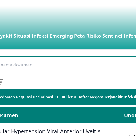
yakit
Situasi Infeksi Emerging
Peta Risiko
Sentinel Infe
Pedoman
Regulasi
Desiminasi
KIE
Bulletin
Daftar Negara Terjangkit Infek
okumen
Und
lar Hypertension Viral Anterior Uveitis