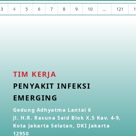
3
4
5
6
7
8
9
10
...
121
1
TIM KERJA
PENYAKIT INFEKSI
EMERGING
Gedung Adhyatma Lantai 6
Jl. H.R. Rasuna Said Blok X.5 Kav. 4-9,
Kota Jakarta Selatan, DKI Jakarta
12950