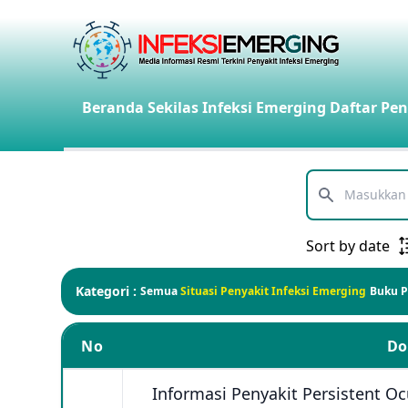
Beranda
Sekilas Infeksi Emerging
Daftar Pen
Telusuri
Sort by date
Kategori :
Semua
Situasi Penyakit Infeksi Emerging
Buku 
No
D
Informasi Penyakit Persistent Ocu