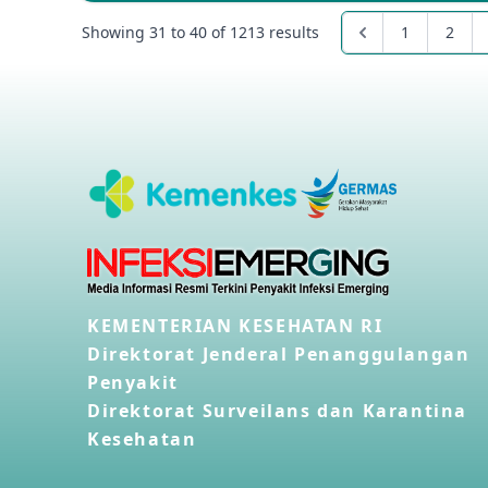
Showing
31
to
40
of
1213
results
1
2
KEMENTERIAN KESEHATAN RI
Direktorat Jenderal Penanggulangan
Penyakit
Direktorat Surveilans dan Karantina
Kesehatan