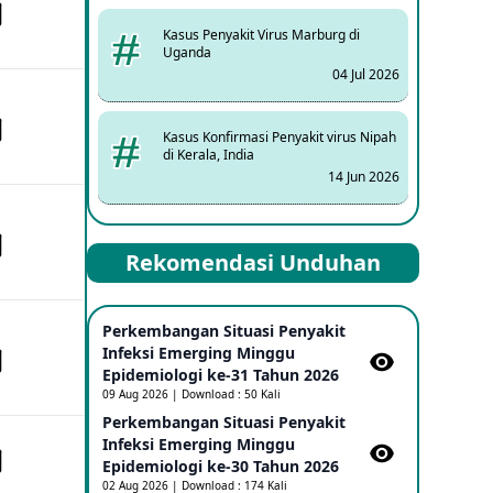
Kasus Penyakit Virus Marburg di
Uganda
04 Jul 2026
Kasus Konfirmasi Penyakit virus Nipah
di Kerala, India
14 Jun 2026
Kasus Dicurigai Penyakit virus Nipah di
Rekomendasi Unduhan
Kerala, India
12 Jun 2026
Perkembangan Situasi Penyakit
Mpox Clade 1b di Taiwan
Infeksi Emerging Minggu
25 May 2026
Epidemiologi ke-31 Tahun 2026
09 Aug 2026 | Download : 50 Kali
Perkembangan Situasi Penyakit
Update Informasi PHEIC Penyakit
Infeksi Emerging Minggu
Ebola
Epidemiologi ke-30 Tahun 2026
23 May 2026
02 Aug 2026 | Download : 174 Kali