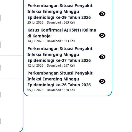
Perkembangan Situasi Penyakit
Infeksi Emerging Minggu
Penetapan Outbreak Penyakit Ebola di
RD Kongo dan Uganda Sebagai PHEIC
Epidemiologi ke-29 Tahun 2026
17 May 2026
25 Jul 2026 | Download : 563 Kali
Kasus Konfirmasi A(H5N1) Kelima
di Kamboja​
Outbreak Penyakti Ebola di RD Kongo
14 Jul 2026 | Download : 333 Kali
16 May 2026
Perkembangan Situasi Penyakit
Infeksi Emerging Minggu
Epidemiologi ke-27 Tahun 2026
Kasus Konfirmasi A(H5NN6) di Cina
12 Jul 2026 | Download : 557 Kali
08 May 2026
Perkembangan Situasi Penyakit
Infeksi Emerging Minggu
Epidemiologi ke-26 Tahun 2026
Update Penyakit Virus Hanta Tipe HPS
05 Jul 2026 | Download : 628 Kali
di Kapal Pesiar MV Hondius
08 May 2026
Penyakit virus Hanta di Kapal Pesiar
Keberangkatan Argentina
04 May 2026