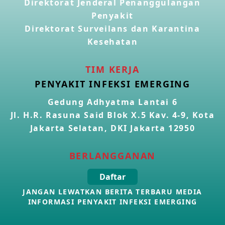
Direktorat Jenderal Penanggulangan
Penyakit
Direktorat Surveilans dan Karantina
Kasus Konfirmasi Avian Influenza A(H5N1) Keempat di
Kamboja
Kesehatan
22 Apr 2026
TIM KERJA
Informasi Penyakit POH VAU yang berkaitan dengan
PENYAKIT INFEKSI EMERGING
CMNV
21 Apr 2026
Gedung Adhyatma Lantai 6
Jl. H.R. Rasuna Said Blok X.5 Kav. 4-9, Kota
Kasus Konfirmasi Avian Influenza A(H9N2) di Italia
Jakarta Selatan, DKI Jakarta 12950
26 Mar 2026
BERLANGGANAN
Kasus Penyakit Meningokokus di Inggris
Daftar
19 Mar 2026
JANGAN LEWATKAN BERITA TERBARU MEDIA
INFORMASI PENYAKIT INFEKSI EMERGING
Kasus Konfirmasi Avian Influenza A(H5N1) di Kamboja
16 Mar 2026