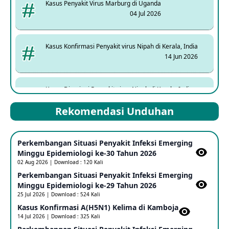
Kasus Penyakit Virus Marburg di Uganda
04 Jul 2026
Kasus Konfirmasi Penyakit virus Nipah di Kerala, India
14 Jun 2026
Kasus Dicurigai Penyakit virus Nipah di Kerala, India
12 Jun 2026
Rekomendasi Unduhan
Mpox Clade 1b di Taiwan
Perkembangan Situasi Penyakit Infeksi Emerging
25 May 2026
Minggu Epidemiologi ke-30 Tahun 2026
02 Aug 2026 | Download : 120 Kali
Perkembangan Situasi Penyakit Infeksi Emerging
Update Informasi PHEIC Penyakit Ebola
Minggu Epidemiologi ke-29 Tahun 2026
23 May 2026
25 Jul 2026 | Download : 524 Kali
Kasus Konfirmasi A(H5N1) Kelima di Kamboja​
14 Jul 2026 | Download : 325 Kali
Penetapan Outbreak Penyakit Ebola di RD Kongo dan
Uganda Sebagai PHEIC