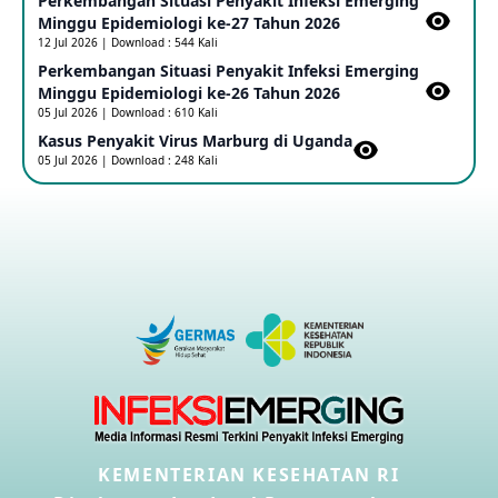
Perkembangan Situasi Penyakit Infeksi Emerging
17 May 2026
Minggu Epidemiologi ke-27 Tahun 2026
12 Jul 2026 | Download : 544 Kali
Perkembangan Situasi Penyakit Infeksi Emerging
Outbreak Penyakti Ebola di RD Kongo
Minggu Epidemiologi ke-26 Tahun 2026
16 May 2026
05 Jul 2026 | Download : 610 Kali
Kasus Penyakit Virus Marburg di Uganda
05 Jul 2026 | Download : 248 Kali
Kasus Konfirmasi A(H5NN6) di Cina
08 May 2026
Update Penyakit Virus Hanta Tipe HPS di Kapal Pesiar MV
Hondius
08 May 2026
Penyakit virus Hanta di Kapal Pesiar Keberangkatan
Argentina
04 May 2026
KEMENTERIAN KESEHATAN RI
Penyakit Meningokokus di Vietnam
28 Apr 2026