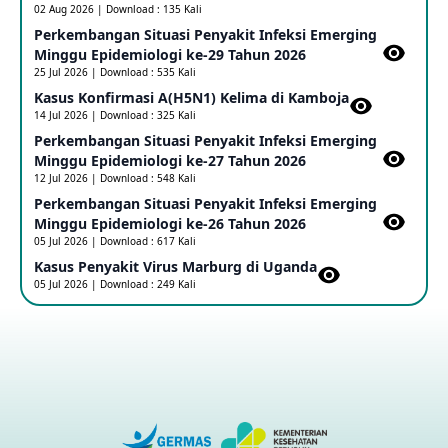
02 Aug 2026 | Download : 135 Kali
Perkembangan Situasi Penyakit Infeksi Emerging
Update Informasi PHEIC Penyakit Ebola
Minggu Epidemiologi ke-29 Tahun 2026
23 May 2026
25 Jul 2026 | Download : 535 Kali
Kasus Konfirmasi A(H5N1) Kelima di Kamboja​
14 Jul 2026 | Download : 325 Kali
Penetapan Outbreak Penyakit Ebola di RD Kongo dan
Uganda Sebagai PHEIC
Perkembangan Situasi Penyakit Infeksi Emerging
17 May 2026
Minggu Epidemiologi ke-27 Tahun 2026
12 Jul 2026 | Download : 548 Kali
Perkembangan Situasi Penyakit Infeksi Emerging
Outbreak Penyakti Ebola di RD Kongo
Minggu Epidemiologi ke-26 Tahun 2026
16 May 2026
05 Jul 2026 | Download : 617 Kali
Kasus Penyakit Virus Marburg di Uganda
05 Jul 2026 | Download : 249 Kali
Kasus Konfirmasi A(H5NN6) di Cina
08 May 2026
Update Penyakit Virus Hanta Tipe HPS di Kapal Pesiar MV
Hondius
08 May 2026