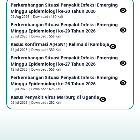
Perkembangan Situasi Penyakit Infeksi Emerging
25 May 2026
Minggu Epidemiologi ke-30 Tahun 2026
02 Aug 2026 | Download : 160 Kali
Perkembangan Situasi Penyakit Infeksi Emerging
Update Informasi PHEIC Penyakit Ebola
Minggu Epidemiologi ke-29 Tahun 2026
23 May 2026
25 Jul 2026 | Download : 556 Kali
Kasus Konfirmasi A(H5N1) Kelima di Kamboja​
14 Jul 2026 | Download : 330 Kali
Penetapan Outbreak Penyakit Ebola di RD Kongo dan
Uganda Sebagai PHEIC
Perkembangan Situasi Penyakit Infeksi Emerging
17 May 2026
Minggu Epidemiologi ke-27 Tahun 2026
12 Jul 2026 | Download : 556 Kali
Perkembangan Situasi Penyakit Infeksi Emerging
Outbreak Penyakti Ebola di RD Kongo
Minggu Epidemiologi ke-26 Tahun 2026
16 May 2026
05 Jul 2026 | Download : 626 Kali
Kasus Penyakit Virus Marburg di Uganda
05 Jul 2026 | Download : 252 Kali
Kasus Konfirmasi A(H5NN6) di Cina
08 May 2026
Update Penyakit Virus Hanta Tipe HPS di Kapal Pesiar MV
Hondius