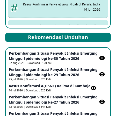
Kasus Konfirmasi Penyakit virus Nipah di Kerala, India
14 Jun 2026
Kasus Dicurigai Penyakit virus Nipah di Kerala, India
12 Jun 2026
Rekomendasi Unduhan
Mpox Clade 1b di Taiwan
Perkembangan Situasi Penyakit Infeksi Emerging
25 May 2026
Minggu Epidemiologi ke-30 Tahun 2026
02 Aug 2026 | Download : 120 Kali
Perkembangan Situasi Penyakit Infeksi Emerging
Update Informasi PHEIC Penyakit Ebola
Minggu Epidemiologi ke-29 Tahun 2026
23 May 2026
25 Jul 2026 | Download : 523 Kali
Kasus Konfirmasi A(H5N1) Kelima di Kamboja​
14 Jul 2026 | Download : 325 Kali
Penetapan Outbreak Penyakit Ebola di RD Kongo dan
Uganda Sebagai PHEIC
Perkembangan Situasi Penyakit Infeksi Emerging
17 May 2026
Minggu Epidemiologi ke-27 Tahun 2026
12 Jul 2026 | Download : 544 Kali
Perkembangan Situasi Penyakit Infeksi Emerging
Outbreak Penyakti Ebola di RD Kongo