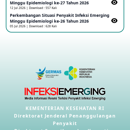
Minggu Epidemiologi ke-27 Tahun 2026
16 May 2026
12 Jul 2026 | Download : 557 Kali
Perkembangan Situasi Penyakit Infeksi Emerging
Minggu Epidemiologi ke-26 Tahun 2026
Kasus Konfirmasi A(H5NN6) di Cina
05 Jul 2026 | Download : 628 Kali
08 May 2026
Update Penyakit Virus Hanta Tipe HPS di Kapal Pesiar MV
Hondius
08 May 2026
Penyakit virus Hanta di Kapal Pesiar Keberangkatan
Argentina
04 May 2026
Penyakit Meningokokus di Vietnam
KEMENTERIAN KESEHATAN RI
28 Apr 2026
Direktorat Jenderal Penanggulangan
Penyakit
Kasus Konfirmasi Avian Influenza A(H5N1) Keempat di