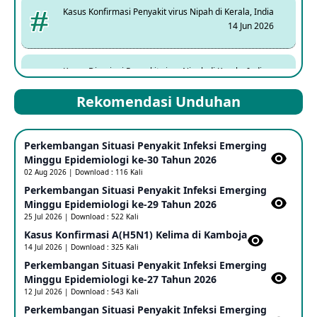
Kasus Konfirmasi Penyakit virus Nipah di Kerala, India
14 Jun 2026
Kasus Dicurigai Penyakit virus Nipah di Kerala, India
12 Jun 2026
Rekomendasi Unduhan
Mpox Clade 1b di Taiwan
Perkembangan Situasi Penyakit Infeksi Emerging
25 May 2026
Minggu Epidemiologi ke-30 Tahun 2026
02 Aug 2026 | Download : 116 Kali
Perkembangan Situasi Penyakit Infeksi Emerging
Update Informasi PHEIC Penyakit Ebola
Minggu Epidemiologi ke-29 Tahun 2026
23 May 2026
25 Jul 2026 | Download : 522 Kali
Kasus Konfirmasi A(H5N1) Kelima di Kamboja​
14 Jul 2026 | Download : 325 Kali
Penetapan Outbreak Penyakit Ebola di RD Kongo dan
Uganda Sebagai PHEIC
Perkembangan Situasi Penyakit Infeksi Emerging
17 May 2026
Minggu Epidemiologi ke-27 Tahun 2026
12 Jul 2026 | Download : 543 Kali
Perkembangan Situasi Penyakit Infeksi Emerging
Outbreak Penyakti Ebola di RD Kongo