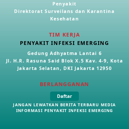
Penyakit
Direktorat Surveilans dan Karantina
Kasus Konfirmasi Avian Influenza A(H5N1) Keempat di
Kamboja
Kesehatan
22 Apr 2026
TIM KERJA
Informasi Penyakit POH VAU yang berkaitan dengan
PENYAKIT INFEKSI EMERGING
CMNV
21 Apr 2026
Gedung Adhyatma Lantai 6
Jl. H.R. Rasuna Said Blok X.5 Kav. 4-9, Kota
Kasus Konfirmasi Avian Influenza A(H9N2) di Italia
Jakarta Selatan, DKI Jakarta 12950
26 Mar 2026
BERLANGGANAN
Kasus Penyakit Meningokokus di Inggris
Daftar
19 Mar 2026
JANGAN LEWATKAN BERITA TERBARU MEDIA
INFORMASI PENYAKIT INFEKSI EMERGING
Kasus Konfirmasi Avian Influenza A(H5N1) di Kamboja
16 Mar 2026