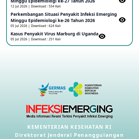
Minggu Epidemiologi ke-27 Tahun 2026
12 Jul 2026 | Download : 554 Kali
Perkembangan Situasi Penyakit Infeksi Emerging
Outbreak Penyakti Ebola di RD Kongo
Minggu Epidemiologi ke-26 Tahun 2026
16 May 2026
05 Jul 2026 | Download : 624 Kali
Kasus Penyakit Virus Marburg di Uganda
05 Jul 2026 | Download : 251 Kali
Kasus Konfirmasi A(H5NN6) di Cina
08 May 2026
Update Penyakit Virus Hanta Tipe HPS di Kapal Pesiar MV
Hondius
08 May 2026
Penyakit virus Hanta di Kapal Pesiar Keberangkatan
Argentina
04 May 2026
KEMENTERIAN KESEHATAN RI
Penyakit Meningokokus di Vietnam
28 Apr 2026
Direktorat Jenderal Penanggulangan