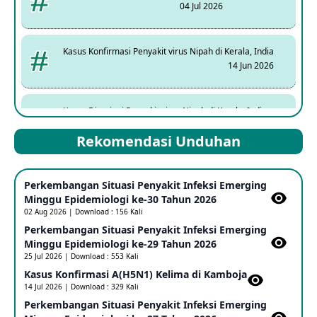
04 Jul 2026
Kasus Konfirmasi Penyakit virus Nipah di Kerala, India
14 Jun 2026
Kasus Dicurigai Penyakit virus Nipah di Kerala, India
12 Jun 2026
Rekomendasi Unduhan
Mpox Clade 1b di Taiwan
Perkembangan Situasi Penyakit Infeksi Emerging
25 May 2026
Minggu Epidemiologi ke-30 Tahun 2026
02 Aug 2026 | Download : 156 Kali
Perkembangan Situasi Penyakit Infeksi Emerging
Update Informasi PHEIC Penyakit Ebola
Minggu Epidemiologi ke-29 Tahun 2026
23 May 2026
25 Jul 2026 | Download : 553 Kali
Kasus Konfirmasi A(H5N1) Kelima di Kamboja​
14 Jul 2026 | Download : 329 Kali
Penetapan Outbreak Penyakit Ebola di RD Kongo dan
Uganda Sebagai PHEIC
Perkembangan Situasi Penyakit Infeksi Emerging
17 May 2026