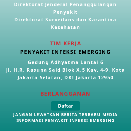
28 Apr 2026
Direktorat Jenderal Penanggulangan
Penyakit
Direktorat Surveilans dan Karantina
Kasus Konfirmasi Avian Influenza A(H5N1) Keempat di
Kamboja
Kesehatan
22 Apr 2026
TIM KERJA
Informasi Penyakit POH VAU yang berkaitan dengan
PENYAKIT INFEKSI EMERGING
CMNV
21 Apr 2026
Gedung Adhyatma Lantai 6
Jl. H.R. Rasuna Said Blok X.5 Kav. 4-9, Kota
Kasus Konfirmasi Avian Influenza A(H9N2) di Italia
Jakarta Selatan, DKI Jakarta 12950
26 Mar 2026
BERLANGGANAN
Kasus Penyakit Meningokokus di Inggris
Daftar
19 Mar 2026
JANGAN LEWATKAN BERITA TERBARU MEDIA
INFORMASI PENYAKIT INFEKSI EMERGING
Kasus Konfirmasi Avian Influenza A(H5N1) di Kamboja
16 Mar 2026