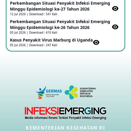
Uganda Sebagai PHEIC
Perkembangan Situasi Penyakit Infeksi Emerging
17 May 2026
Minggu Epidemiologi ke-27 Tahun 2026
12 Jul 2026 | Download : 541 Kali
Perkembangan Situasi Penyakit Infeksi Emerging
Outbreak Penyakti Ebola di RD Kongo
Minggu Epidemiologi ke-26 Tahun 2026
16 May 2026
05 Jul 2026 | Download : 610 Kali
Kasus Penyakit Virus Marburg di Uganda
05 Jul 2026 | Download : 247 Kali
Kasus Konfirmasi A(H5NN6) di Cina
08 May 2026
Update Penyakit Virus Hanta Tipe HPS di Kapal Pesiar MV
Hondius
08 May 2026
Penyakit virus Hanta di Kapal Pesiar Keberangkatan
Argentina
04 May 2026
KEMENTERIAN KESEHATAN RI
Penyakit Meningokokus di Vietnam