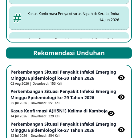
Kasus Konfirmasi Penyakit virus Nipah di Kerala, India
14 Jun 2026
Kasus Dicurigai Penyakit virus Nipah di Kerala, India
12 Jun 2026
Rekomendasi Unduhan
Mpox Clade 1b di Taiwan
Perkembangan Situasi Penyakit Infeksi Emerging
25 May 2026
Minggu Epidemiologi ke-30 Tahun 2026
02 Aug 2026 | Download : 153 Kali
Perkembangan Situasi Penyakit Infeksi Emerging
Update Informasi PHEIC Penyakit Ebola
Minggu Epidemiologi ke-29 Tahun 2026
23 May 2026
25 Jul 2026 | Download : 551 Kali
Kasus Konfirmasi A(H5N1) Kelima di Kamboja​
14 Jul 2026 | Download : 329 Kali
Penetapan Outbreak Penyakit Ebola di RD Kongo dan
Uganda Sebagai PHEIC
Perkembangan Situasi Penyakit Infeksi Emerging
17 May 2026
Minggu Epidemiologi ke-27 Tahun 2026
12 Jul 2026 | Download : 554 Kali