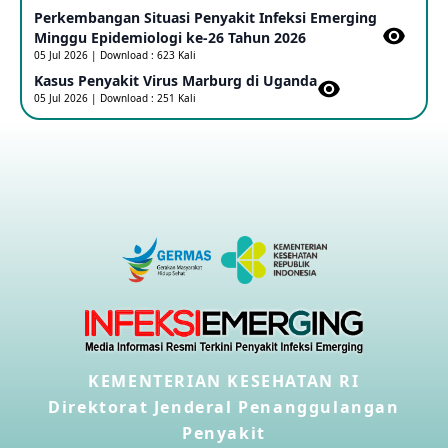
Perkembangan Situasi Penyakit Infeksi Emerging
Outbreak Penyakti Ebola di RD Kongo
Minggu Epidemiologi ke-26 Tahun 2026
16 May 2026
05 Jul 2026 | Download : 623 Kali
Kasus Penyakit Virus Marburg di Uganda
05 Jul 2026 | Download : 251 Kali
Kasus Konfirmasi A(H5NN6) di Cina
08 May 2026
Update Penyakit Virus Hanta Tipe HPS di Kapal Pesiar MV
Hondius
08 May 2026
Penyakit virus Hanta di Kapal Pesiar Keberangkatan
Argentina
04 May 2026
KEMENTERIAN KESEHATAN RI
Penyakit Meningokokus di Vietnam
28 Apr 2026
Direktorat Jenderal Penanggulangan
Penyakit