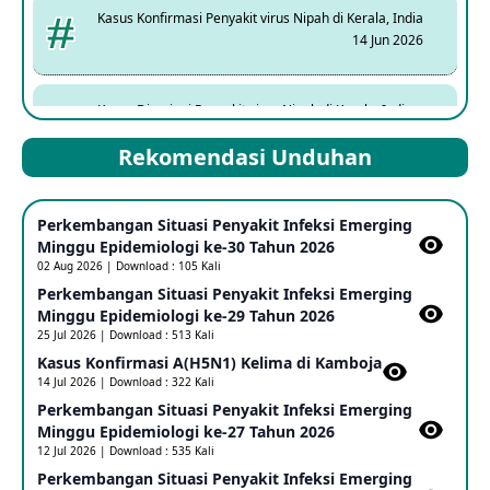
Kasus Konfirmasi Penyakit virus Nipah di Kerala, India
14 Jun 2026
Kasus Dicurigai Penyakit virus Nipah di Kerala, India
12 Jun 2026
Rekomendasi Unduhan
Mpox Clade 1b di Taiwan
Perkembangan Situasi Penyakit Infeksi Emerging
25 May 2026
Minggu Epidemiologi ke-30 Tahun 2026
02 Aug 2026 | Download : 105 Kali
Perkembangan Situasi Penyakit Infeksi Emerging
Update Informasi PHEIC Penyakit Ebola
Minggu Epidemiologi ke-29 Tahun 2026
23 May 2026
25 Jul 2026 | Download : 513 Kali
Kasus Konfirmasi A(H5N1) Kelima di Kamboja​
14 Jul 2026 | Download : 322 Kali
Penetapan Outbreak Penyakit Ebola di RD Kongo dan
Uganda Sebagai PHEIC
Perkembangan Situasi Penyakit Infeksi Emerging
17 May 2026
Minggu Epidemiologi ke-27 Tahun 2026
12 Jul 2026 | Download : 535 Kali
Perkembangan Situasi Penyakit Infeksi Emerging
Outbreak Penyakti Ebola di RD Kongo