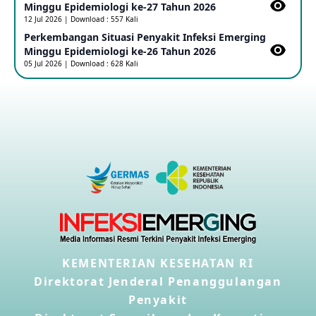
Minggu Epidemiologi ke-27 Tahun 2026
16 May 2026
12 Jul 2026 | Download : 557 Kali
Perkembangan Situasi Penyakit Infeksi Emerging
Minggu Epidemiologi ke-26 Tahun 2026
Kasus Konfirmasi A(H5NN6) di Cina
05 Jul 2026 | Download : 628 Kali
08 May 2026
Update Penyakit Virus Hanta Tipe HPS di Kapal Pesiar MV
Hondius
08 May 2026
Penyakit virus Hanta di Kapal Pesiar Keberangkatan
Argentina
04 May 2026
Penyakit Meningokokus di Vietnam
KEMENTERIAN KESEHATAN RI
28 Apr 2026
Direktorat Jenderal Penanggulangan
Penyakit
Kasus Konfirmasi Avian Influenza A(H5N1) Keempat di