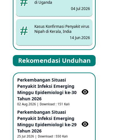
di Uganda
04 Jul 2026
Kasus Konfirmasi Penyakit virus
Nipah di Kerala, India
14 Jun 2026
Kasus Dicurigai Penyakit virus
Rekomendasi Unduhan
Nipah di Kerala, India
12 Jun 2026
Perkembangan Situasi
Mpox Clade 1b di Taiwan
Penyakit Infeksi Emerging
25 May 2026
Minggu Epidemiologi ke-30
Tahun 2026
02 Aug 2026 | Download : 151 Kali
Update Informasi PHEIC
Perkembangan Situasi
Penyakit Ebola
Penyakit Infeksi Emerging
23 May 2026
Minggu Epidemiologi ke-29
Tahun 2026
25 Jul 2026 | Download : 550 Kali
Penetapan Outbreak Penyakit