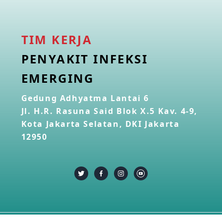
TIM KERJA
PENYAKIT INFEKSI
EMERGING
Gedung Adhyatma Lantai 6
Jl. H.R. Rasuna Said Blok X.5 Kav. 4-9,
Kota Jakarta Selatan, DKI Jakarta
12950