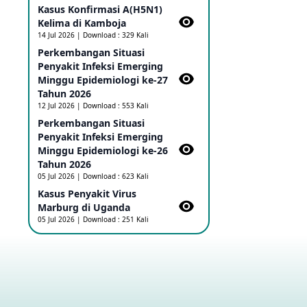
Kasus Konfirmasi A(H5N1)
Ebola di RD Kongo dan Uganda
Sebagai PHEIC
Kelima di Kamboja​
17 May 2026
14 Jul 2026 | Download : 329 Kali
Perkembangan Situasi
Penyakit Infeksi Emerging
Outbreak Penyakti Ebola di RD
Minggu Epidemiologi ke-27
Kongo
Tahun 2026
16 May 2026
12 Jul 2026 | Download : 553 Kali
Perkembangan Situasi
Penyakit Infeksi Emerging
Kasus Konfirmasi A(H5NN6) di
Cina
Minggu Epidemiologi ke-26
08 May 2026
Tahun 2026
05 Jul 2026 | Download : 623 Kali
Kasus Penyakit Virus
Update Penyakit Virus Hanta
Marburg di Uganda
Tipe HPS di Kapal Pesiar MV
05 Jul 2026 | Download : 251 Kali
Hondius
08 May 2026
Penyakit virus Hanta di Kapal
Pesiar Keberangkatan
Argentina