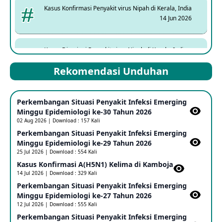
Kasus Konfirmasi Penyakit virus Nipah di Kerala, India
14 Jun 2026
Kasus Dicurigai Penyakit virus Nipah di Kerala, India
12 Jun 2026
Rekomendasi Unduhan
Mpox Clade 1b di Taiwan
Perkembangan Situasi Penyakit Infeksi Emerging
25 May 2026
Minggu Epidemiologi ke-30 Tahun 2026
02 Aug 2026 | Download : 157 Kali
Perkembangan Situasi Penyakit Infeksi Emerging
Update Informasi PHEIC Penyakit Ebola
Minggu Epidemiologi ke-29 Tahun 2026
23 May 2026
25 Jul 2026 | Download : 554 Kali
Kasus Konfirmasi A(H5N1) Kelima di Kamboja​
14 Jul 2026 | Download : 329 Kali
Penetapan Outbreak Penyakit Ebola di RD Kongo dan
Uganda Sebagai PHEIC
Perkembangan Situasi Penyakit Infeksi Emerging
17 May 2026
Minggu Epidemiologi ke-27 Tahun 2026
12 Jul 2026 | Download : 555 Kali
Perkembangan Situasi Penyakit Infeksi Emerging
Outbreak Penyakti Ebola di RD Kongo