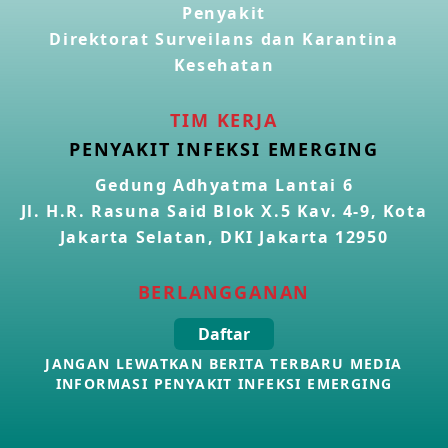
Penyakit
Direktorat Surveilans dan Karantina
Kasus Konfirmasi Avian Influenza A(H5N1) Keempat di
Kamboja
Kesehatan
22 Apr 2026
TIM KERJA
Informasi Penyakit POH VAU yang berkaitan dengan
PENYAKIT INFEKSI EMERGING
CMNV
21 Apr 2026
Gedung Adhyatma Lantai 6
Jl. H.R. Rasuna Said Blok X.5 Kav. 4-9, Kota
Kasus Konfirmasi Avian Influenza A(H9N2) di Italia
Jakarta Selatan, DKI Jakarta 12950
26 Mar 2026
BERLANGGANAN
Kasus Penyakit Meningokokus di Inggris
Daftar
19 Mar 2026
JANGAN LEWATKAN BERITA TERBARU MEDIA
INFORMASI PENYAKIT INFEKSI EMERGING
Kasus Konfirmasi Avian Influenza A(H5N1) di Kamboja
16 Mar 2026