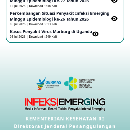
Minggu Epidemiologi ke-27 Tahun 2026
12 Jul 2026 | Download : 548 Kali
Perkembangan Situasi Penyakit Infeksi Emerging
Outbreak Penyakti Ebola di RD Kongo
Minggu Epidemiologi ke-26 Tahun 2026
16 May 2026
05 Jul 2026 | Download : 613 Kali
Kasus Penyakit Virus Marburg di Uganda
05 Jul 2026 | Download : 249 Kali
Kasus Konfirmasi A(H5NN6) di Cina
08 May 2026
Update Penyakit Virus Hanta Tipe HPS di Kapal Pesiar MV
Hondius
08 May 2026
Penyakit virus Hanta di Kapal Pesiar Keberangkatan
Argentina
04 May 2026
KEMENTERIAN KESEHATAN RI
Penyakit Meningokokus di Vietnam
28 Apr 2026
Direktorat Jenderal Penanggulangan