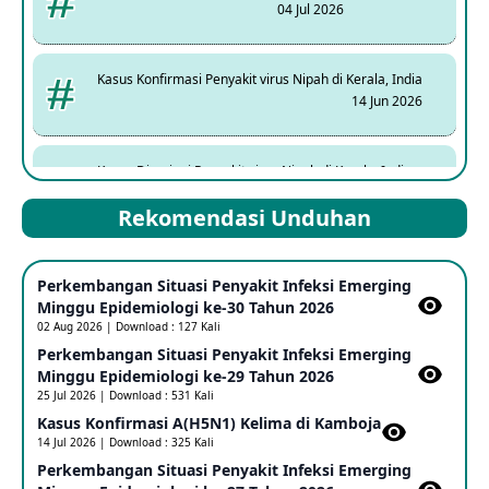
04 Jul 2026
Kasus Konfirmasi Penyakit virus Nipah di Kerala, India
14 Jun 2026
Kasus Dicurigai Penyakit virus Nipah di Kerala, India
12 Jun 2026
Rekomendasi Unduhan
Mpox Clade 1b di Taiwan
Perkembangan Situasi Penyakit Infeksi Emerging
25 May 2026
Minggu Epidemiologi ke-30 Tahun 2026
02 Aug 2026 | Download : 127 Kali
Perkembangan Situasi Penyakit Infeksi Emerging
Update Informasi PHEIC Penyakit Ebola
Minggu Epidemiologi ke-29 Tahun 2026
23 May 2026
25 Jul 2026 | Download : 531 Kali
Kasus Konfirmasi A(H5N1) Kelima di Kamboja​
14 Jul 2026 | Download : 325 Kali
Penetapan Outbreak Penyakit Ebola di RD Kongo dan
Uganda Sebagai PHEIC
Perkembangan Situasi Penyakit Infeksi Emerging
17 May 2026