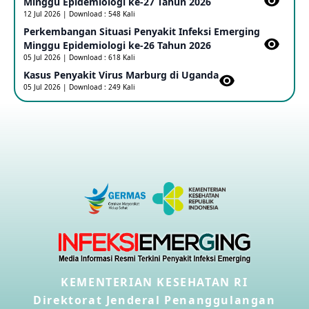
Minggu Epidemiologi ke-27 Tahun 2026
12 Jul 2026 | Download : 548 Kali
Perkembangan Situasi Penyakit Infeksi Emerging
Outbreak Penyakti Ebola di RD Kongo
Minggu Epidemiologi ke-26 Tahun 2026
16 May 2026
05 Jul 2026 | Download : 618 Kali
Kasus Penyakit Virus Marburg di Uganda
05 Jul 2026 | Download : 249 Kali
Kasus Konfirmasi A(H5NN6) di Cina
08 May 2026
Update Penyakit Virus Hanta Tipe HPS di Kapal Pesiar MV
Hondius
08 May 2026
Penyakit virus Hanta di Kapal Pesiar Keberangkatan
Argentina
04 May 2026
KEMENTERIAN KESEHATAN RI
Penyakit Meningokokus di Vietnam
28 Apr 2026
Direktorat Jenderal Penanggulangan