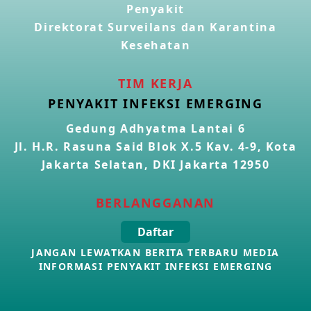
Penyakit
Direktorat Surveilans dan Karantina
Kasus Konfirmasi Avian Influenza A(H5N1) Keempat di
Kamboja
Kesehatan
22 Apr 2026
TIM KERJA
Informasi Penyakit POH VAU yang berkaitan dengan
PENYAKIT INFEKSI EMERGING
CMNV
21 Apr 2026
Gedung Adhyatma Lantai 6
Jl. H.R. Rasuna Said Blok X.5 Kav. 4-9, Kota
Kasus Konfirmasi Avian Influenza A(H9N2) di Italia
Jakarta Selatan, DKI Jakarta 12950
26 Mar 2026
BERLANGGANAN
Kasus Penyakit Meningokokus di Inggris
Daftar
19 Mar 2026
JANGAN LEWATKAN BERITA TERBARU MEDIA
INFORMASI PENYAKIT INFEKSI EMERGING
Kasus Konfirmasi Avian Influenza A(H5N1) di Kamboja
16 Mar 2026