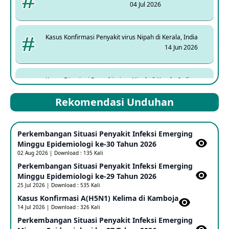
04 Jul 2026
Kasus Konfirmasi Penyakit virus Nipah di Kerala, India
14 Jun 2026
Kasus Dicurigai Penyakit virus Nipah di Kerala, India
12 Jun 2026
Rekomendasi Unduhan
Mpox Clade 1b di Taiwan
Perkembangan Situasi Penyakit Infeksi Emerging
25 May 2026
Minggu Epidemiologi ke-30 Tahun 2026
02 Aug 2026 | Download : 135 Kali
Perkembangan Situasi Penyakit Infeksi Emerging
Update Informasi PHEIC Penyakit Ebola
Minggu Epidemiologi ke-29 Tahun 2026
23 May 2026
25 Jul 2026 | Download : 535 Kali
Kasus Konfirmasi A(H5N1) Kelima di Kamboja​
14 Jul 2026 | Download : 326 Kali
Penetapan Outbreak Penyakit Ebola di RD Kongo dan
Uganda Sebagai PHEIC
Perkembangan Situasi Penyakit Infeksi Emerging
17 May 2026