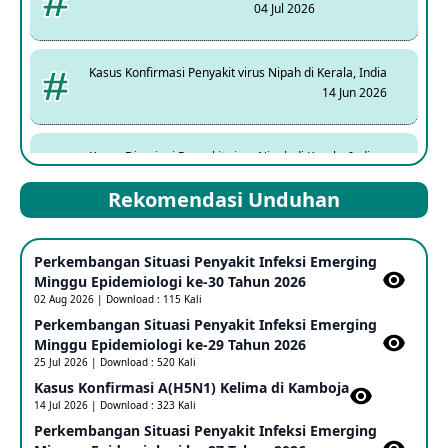
04 Jul 2026
Kasus Konfirmasi Penyakit virus Nipah di Kerala, India
14 Jun 2026
Kasus Dicurigai Penyakit virus Nipah di Kerala, India
12 Jun 2026
Rekomendasi Unduhan
Mpox Clade 1b di Taiwan
Perkembangan Situasi Penyakit Infeksi Emerging
25 May 2026
Minggu Epidemiologi ke-30 Tahun 2026
02 Aug 2026 | Download : 115 Kali
Perkembangan Situasi Penyakit Infeksi Emerging
Update Informasi PHEIC Penyakit Ebola
Minggu Epidemiologi ke-29 Tahun 2026
23 May 2026
25 Jul 2026 | Download : 520 Kali
Kasus Konfirmasi A(H5N1) Kelima di Kamboja​
14 Jul 2026 | Download : 323 Kali
Penetapan Outbreak Penyakit Ebola di RD Kongo dan
Uganda Sebagai PHEIC
Perkembangan Situasi Penyakit Infeksi Emerging
17 May 2026