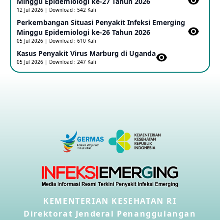
Minggu Epidemiologi ke-27 Tahun 2026
12 Jul 2026 | Download : 542 Kali
Perkembangan Situasi Penyakit Infeksi Emerging
Outbreak Penyakti Ebola di RD Kongo
Minggu Epidemiologi ke-26 Tahun 2026
16 May 2026
05 Jul 2026 | Download : 610 Kali
Kasus Penyakit Virus Marburg di Uganda
05 Jul 2026 | Download : 247 Kali
Kasus Konfirmasi A(H5NN6) di Cina
08 May 2026
Update Penyakit Virus Hanta Tipe HPS di Kapal Pesiar MV
Hondius
08 May 2026
Penyakit virus Hanta di Kapal Pesiar Keberangkatan
Argentina
04 May 2026
KEMENTERIAN KESEHATAN RI
Penyakit Meningokokus di Vietnam
28 Apr 2026
Direktorat Jenderal Penanggulangan