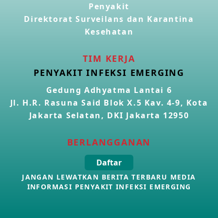
Penyakit
Direktorat Surveilans dan Karantina
Kasus Konfirmasi Avian Influenza A(H5N1) Keempat di
Kamboja
Kesehatan
22 Apr 2026
TIM KERJA
Informasi Penyakit POH VAU yang berkaitan dengan
PENYAKIT INFEKSI EMERGING
CMNV
21 Apr 2026
Gedung Adhyatma Lantai 6
Jl. H.R. Rasuna Said Blok X.5 Kav. 4-9, Kota
Kasus Konfirmasi Avian Influenza A(H9N2) di Italia
Jakarta Selatan, DKI Jakarta 12950
26 Mar 2026
BERLANGGANAN
Kasus Penyakit Meningokokus di Inggris
Daftar
19 Mar 2026
JANGAN LEWATKAN BERITA TERBARU MEDIA
INFORMASI PENYAKIT INFEKSI EMERGING
Kasus Konfirmasi Avian Influenza A(H5N1) di Kamboja
16 Mar 2026