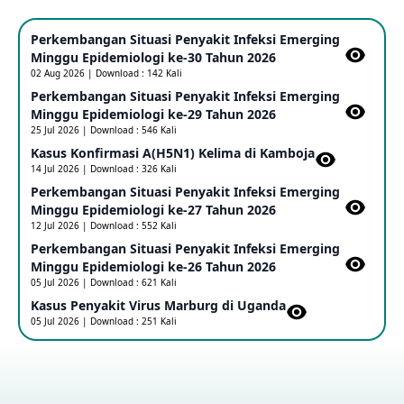
Mpox Clade 1b di Taiwan
Perkembangan Situasi Penyakit Infeksi Emerging
25 May 2026
Minggu Epidemiologi ke-30 Tahun 2026
02 Aug 2026 | Download : 142 Kali
Perkembangan Situasi Penyakit Infeksi Emerging
Update Informasi PHEIC Penyakit Ebola
Minggu Epidemiologi ke-29 Tahun 2026
23 May 2026
25 Jul 2026 | Download : 546 Kali
Kasus Konfirmasi A(H5N1) Kelima di Kamboja​
14 Jul 2026 | Download : 326 Kali
Penetapan Outbreak Penyakit Ebola di RD Kongo dan
Uganda Sebagai PHEIC
Perkembangan Situasi Penyakit Infeksi Emerging
17 May 2026
Minggu Epidemiologi ke-27 Tahun 2026
12 Jul 2026 | Download : 552 Kali
Perkembangan Situasi Penyakit Infeksi Emerging
Outbreak Penyakti Ebola di RD Kongo
Minggu Epidemiologi ke-26 Tahun 2026
16 May 2026
05 Jul 2026 | Download : 621 Kali
Kasus Penyakit Virus Marburg di Uganda
05 Jul 2026 | Download : 251 Kali
Kasus Konfirmasi A(H5NN6) di Cina
08 May 2026