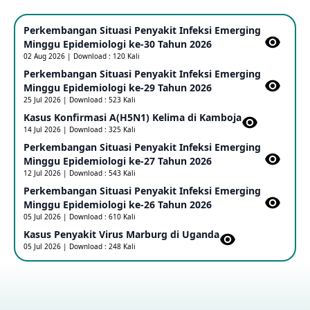
Mpox Clade 1b di Taiwan
Perkembangan Situasi Penyakit Infeksi Emerging
25 May 2026
Minggu Epidemiologi ke-30 Tahun 2026
02 Aug 2026 | Download : 120 Kali
Perkembangan Situasi Penyakit Infeksi Emerging
Update Informasi PHEIC Penyakit Ebola
Minggu Epidemiologi ke-29 Tahun 2026
23 May 2026
25 Jul 2026 | Download : 523 Kali
Kasus Konfirmasi A(H5N1) Kelima di Kamboja​
14 Jul 2026 | Download : 325 Kali
Penetapan Outbreak Penyakit Ebola di RD Kongo dan
Uganda Sebagai PHEIC
Perkembangan Situasi Penyakit Infeksi Emerging
17 May 2026
Minggu Epidemiologi ke-27 Tahun 2026
12 Jul 2026 | Download : 543 Kali
Perkembangan Situasi Penyakit Infeksi Emerging
Outbreak Penyakti Ebola di RD Kongo
Minggu Epidemiologi ke-26 Tahun 2026
16 May 2026
05 Jul 2026 | Download : 610 Kali
Kasus Penyakit Virus Marburg di Uganda
05 Jul 2026 | Download : 248 Kali
Kasus Konfirmasi A(H5NN6) di Cina
08 May 2026