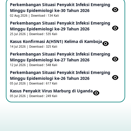
Perkembangan Situasi Penyakit Infeksi Emerging
25 May 2026
Minggu Epidemiologi ke-30 Tahun 2026
02 Aug 2026 | Download : 134 Kali
Perkembangan Situasi Penyakit Infeksi Emerging
Update Informasi PHEIC Penyakit Ebola
Minggu Epidemiologi ke-29 Tahun 2026
23 May 2026
25 Jul 2026 | Download : 535 Kali
Kasus Konfirmasi A(H5N1) Kelima di Kamboja​
14 Jul 2026 | Download : 325 Kali
Penetapan Outbreak Penyakit Ebola di RD Kongo dan
Uganda Sebagai PHEIC
Perkembangan Situasi Penyakit Infeksi Emerging
17 May 2026
Minggu Epidemiologi ke-27 Tahun 2026
12 Jul 2026 | Download : 548 Kali
Perkembangan Situasi Penyakit Infeksi Emerging
Outbreak Penyakti Ebola di RD Kongo
Minggu Epidemiologi ke-26 Tahun 2026
16 May 2026
05 Jul 2026 | Download : 617 Kali
Kasus Penyakit Virus Marburg di Uganda
05 Jul 2026 | Download : 249 Kali
Kasus Konfirmasi A(H5NN6) di Cina
08 May 2026
Update Penyakit Virus Hanta Tipe HPS di Kapal Pesiar MV
Hondius