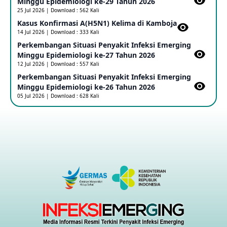
Minggu Epidemiologi ke-29 Tahun 2026
Penetapan Outbreak Penyakit Ebola di RD Kongo dan
Uganda Sebagai PHEIC
25 Jul 2026 | Download : 562 Kali
17 May 2026
Kasus Konfirmasi A(H5N1) Kelima di Kamboja​
14 Jul 2026 | Download : 333 Kali
Perkembangan Situasi Penyakit Infeksi Emerging
Outbreak Penyakti Ebola di RD Kongo
Minggu Epidemiologi ke-27 Tahun 2026
16 May 2026
12 Jul 2026 | Download : 557 Kali
Perkembangan Situasi Penyakit Infeksi Emerging
Minggu Epidemiologi ke-26 Tahun 2026
Kasus Konfirmasi A(H5NN6) di Cina
05 Jul 2026 | Download : 628 Kali
08 May 2026
Update Penyakit Virus Hanta Tipe HPS di Kapal Pesiar MV
Hondius
08 May 2026
Penyakit virus Hanta di Kapal Pesiar Keberangkatan
Argentina
04 May 2026