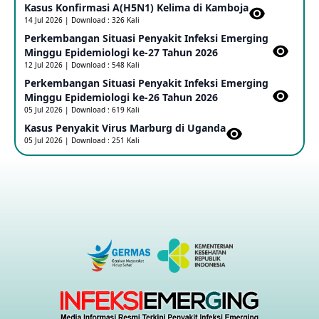
Kasus Konfirmasi A(H5N1) Kelima di Kamboja​
14 Jul 2026 | Download : 326 Kali
Penetapan Outbreak Penyakit Ebola di RD Kongo dan
Uganda Sebagai PHEIC
Perkembangan Situasi Penyakit Infeksi Emerging
17 May 2026
Minggu Epidemiologi ke-27 Tahun 2026
12 Jul 2026 | Download : 548 Kali
Perkembangan Situasi Penyakit Infeksi Emerging
Outbreak Penyakti Ebola di RD Kongo
Minggu Epidemiologi ke-26 Tahun 2026
16 May 2026
05 Jul 2026 | Download : 619 Kali
Kasus Penyakit Virus Marburg di Uganda
05 Jul 2026 | Download : 251 Kali
Kasus Konfirmasi A(H5NN6) di Cina
08 May 2026
Update Penyakit Virus Hanta Tipe HPS di Kapal Pesiar MV
Hondius
08 May 2026
Penyakit virus Hanta di Kapal Pesiar Keberangkatan
Argentina
04 May 2026