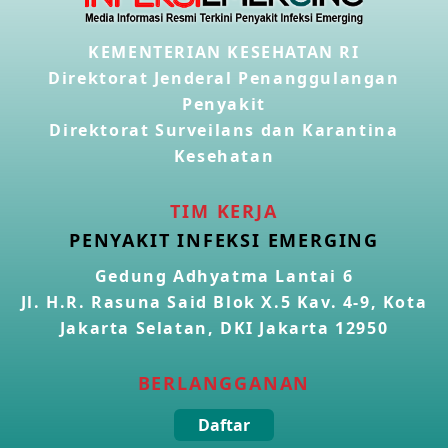
Penyakit Meningokokus di Vietnam
KEMENTERIAN KESEHATAN RI
28 Apr 2026
Direktorat Jenderal Penanggulangan
Penyakit
Kasus Konfirmasi Avian Influenza A(H5N1) Keempat di
Direktorat Surveilans dan Karantina
Kamboja
22 Apr 2026
Kesehatan
Informasi Penyakit POH VAU yang berkaitan dengan
TIM KERJA
CMNV
PENYAKIT INFEKSI EMERGING
21 Apr 2026
Gedung Adhyatma Lantai 6
Jl. H.R. Rasuna Said Blok X.5 Kav. 4-9, Kota
Kasus Konfirmasi Avian Influenza A(H9N2) di Italia
26 Mar 2026
Jakarta Selatan, DKI Jakarta 12950
BERLANGGANAN
Kasus Penyakit Meningokokus di Inggris
19 Mar 2026
Daftar