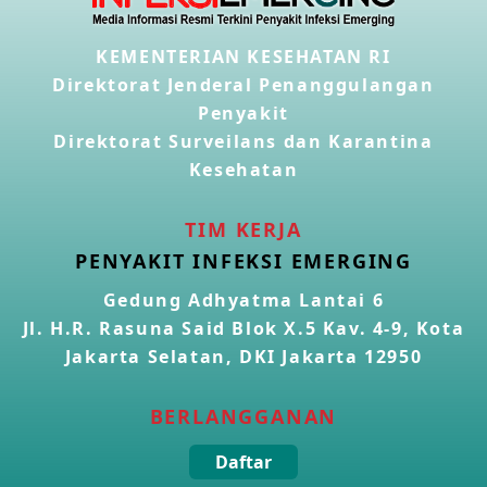
Penyakit Meningokokus di Vietnam
KEMENTERIAN KESEHATAN RI
28 Apr 2026
Direktorat Jenderal Penanggulangan
Penyakit
Kasus Konfirmasi Avian Influenza A(H5N1) Keempat di
Direktorat Surveilans dan Karantina
Kamboja
22 Apr 2026
Kesehatan
Informasi Penyakit POH VAU yang berkaitan dengan
TIM KERJA
CMNV
PENYAKIT INFEKSI EMERGING
21 Apr 2026
Gedung Adhyatma Lantai 6
Jl. H.R. Rasuna Said Blok X.5 Kav. 4-9, Kota
Kasus Konfirmasi Avian Influenza A(H9N2) di Italia
26 Mar 2026
Jakarta Selatan, DKI Jakarta 12950
BERLANGGANAN
Kasus Penyakit Meningokokus di Inggris
19 Mar 2026
Daftar