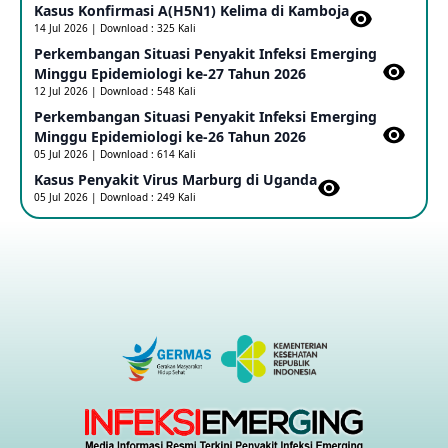
Kasus Konfirmasi A(H5N1) Kelima di Kamboja​
14 Jul 2026 | Download : 325 Kali
Penetapan Outbreak Penyakit Ebola di RD Kongo dan
Uganda Sebagai PHEIC
Perkembangan Situasi Penyakit Infeksi Emerging
17 May 2026
Minggu Epidemiologi ke-27 Tahun 2026
12 Jul 2026 | Download : 548 Kali
Perkembangan Situasi Penyakit Infeksi Emerging
Outbreak Penyakti Ebola di RD Kongo
Minggu Epidemiologi ke-26 Tahun 2026
16 May 2026
05 Jul 2026 | Download : 614 Kali
Kasus Penyakit Virus Marburg di Uganda
05 Jul 2026 | Download : 249 Kali
Kasus Konfirmasi A(H5NN6) di Cina
08 May 2026
Update Penyakit Virus Hanta Tipe HPS di Kapal Pesiar MV
Hondius
08 May 2026
Penyakit virus Hanta di Kapal Pesiar Keberangkatan
Argentina
04 May 2026