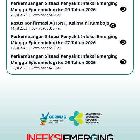
Perkembangan Situasi Penyakit Infeksi Emerging
Minggu Epidemiologi ke-29 Tahun 2026
Penetapan Outbreak Penyakit Ebola di RD Kongo dan
Uganda Sebagai PHEIC
25 Jul 2026 | Download : 566 Kali
17 May 2026
Kasus Konfirmasi A(H5N1) Kelima di Kamboja​
14 Jul 2026 | Download : 335 Kali
Perkembangan Situasi Penyakit Infeksi Emerging
Outbreak Penyakti Ebola di RD Kongo
Minggu Epidemiologi ke-27 Tahun 2026
16 May 2026
12 Jul 2026 | Download : 559 Kali
Perkembangan Situasi Penyakit Infeksi Emerging
Minggu Epidemiologi ke-26 Tahun 2026
Kasus Konfirmasi A(H5NN6) di Cina
05 Jul 2026 | Download : 629 Kali
08 May 2026
Update Penyakit Virus Hanta Tipe HPS di Kapal Pesiar MV
Hondius
08 May 2026
Penyakit virus Hanta di Kapal Pesiar Keberangkatan
Argentina
04 May 2026