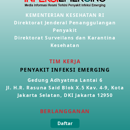
Penyakit Meningokokus di Vietnam
KEMENTERIAN KESEHATAN RI
28 Apr 2026
Direktorat Jenderal Penanggulangan
Penyakit
Kasus Konfirmasi Avian Influenza A(H5N1) Keempat di
Direktorat Surveilans dan Karantina
Kamboja
22 Apr 2026
Kesehatan
Informasi Penyakit POH VAU yang berkaitan dengan
TIM KERJA
CMNV
PENYAKIT INFEKSI EMERGING
21 Apr 2026
Gedung Adhyatma Lantai 6
Jl. H.R. Rasuna Said Blok X.5 Kav. 4-9, Kota
Kasus Konfirmasi Avian Influenza A(H9N2) di Italia
26 Mar 2026
Jakarta Selatan, DKI Jakarta 12950
BERLANGGANAN
Kasus Penyakit Meningokokus di Inggris
19 Mar 2026
Daftar