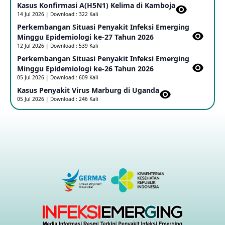
Kasus Konfirmasi A(H5N1) Kelima di Kamboja​
14 Jul 2026 | Download : 322 Kali
Penetapan Outbreak Penyakit Ebola di RD Kongo dan
Uganda Sebagai PHEIC
Perkembangan Situasi Penyakit Infeksi Emerging
17 May 2026
Minggu Epidemiologi ke-27 Tahun 2026
12 Jul 2026 | Download : 539 Kali
Perkembangan Situasi Penyakit Infeksi Emerging
Outbreak Penyakti Ebola di RD Kongo
Minggu Epidemiologi ke-26 Tahun 2026
16 May 2026
05 Jul 2026 | Download : 609 Kali
Kasus Penyakit Virus Marburg di Uganda
05 Jul 2026 | Download : 246 Kali
Kasus Konfirmasi A(H5NN6) di Cina
08 May 2026
Update Penyakit Virus Hanta Tipe HPS di Kapal Pesiar MV
Hondius
08 May 2026
Penyakit virus Hanta di Kapal Pesiar Keberangkatan
Argentina
04 May 2026