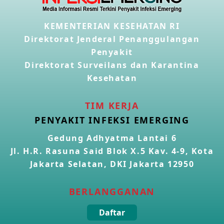
Penyakit Meningokokus di Vietnam
KEMENTERIAN KESEHATAN RI
28 Apr 2026
Direktorat Jenderal Penanggulangan
Penyakit
Kasus Konfirmasi Avian Influenza A(H5N1) Keempat di
Direktorat Surveilans dan Karantina
Kamboja
22 Apr 2026
Kesehatan
Informasi Penyakit POH VAU yang berkaitan dengan
TIM KERJA
CMNV
PENYAKIT INFEKSI EMERGING
21 Apr 2026
Gedung Adhyatma Lantai 6
Jl. H.R. Rasuna Said Blok X.5 Kav. 4-9, Kota
Kasus Konfirmasi Avian Influenza A(H9N2) di Italia
26 Mar 2026
Jakarta Selatan, DKI Jakarta 12950
BERLANGGANAN
Kasus Penyakit Meningokokus di Inggris
19 Mar 2026
Daftar