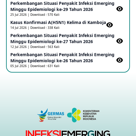
Perkembangan Situasi Penyakit Infeksi Emerging
Minggu Epidemiologi ke-29 Tahun 2026
Penetapan Outbreak Penyakit Ebola di RD Kongo dan
Uganda Sebagai PHEIC
25 Jul 2026 | Download : 570 Kali
17 May 2026
Kasus Konfirmasi A(H5N1) Kelima di Kamboja​
14 Jul 2026 | Download : 338 Kali
Perkembangan Situasi Penyakit Infeksi Emerging
Outbreak Penyakti Ebola di RD Kongo
Minggu Epidemiologi ke-27 Tahun 2026
16 May 2026
12 Jul 2026 | Download : 563 Kali
Perkembangan Situasi Penyakit Infeksi Emerging
Minggu Epidemiologi ke-26 Tahun 2026
Kasus Konfirmasi A(H5NN6) di Cina
05 Jul 2026 | Download : 631 Kali
08 May 2026
Update Penyakit Virus Hanta Tipe HPS di Kapal Pesiar MV
Hondius
08 May 2026
Penyakit virus Hanta di Kapal Pesiar Keberangkatan
Argentina
04 May 2026