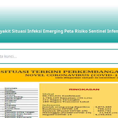
yakit
Situasi Infeksi Emerging
Peta Risiko
Sentinel Infe