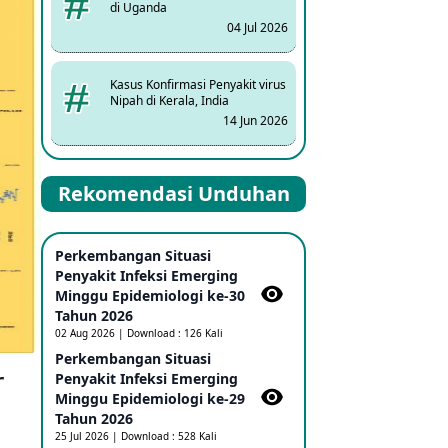
di Uganda
04 Jul 2026
Kasus Konfirmasi Penyakit virus
Nipah di Kerala, India
14 Jun 2026
Kasus Dicurigai Penyakit virus
Rekomendasi Unduhan
Nipah di Kerala, India
12 Jun 2026
Perkembangan Situasi
Mpox Clade 1b di Taiwan
Penyakit Infeksi Emerging
25 May 2026
Minggu Epidemiologi ke-30
Tahun 2026
02 Aug 2026 | Download : 126 Kali
Update Informasi PHEIC
Perkembangan Situasi
r
Penyakit Ebola
Penyakit Infeksi Emerging
23 May 2026
Minggu Epidemiologi ke-29
Tahun 2026
25 Jul 2026 | Download : 528 Kali
Penetapan Outbreak Penyakit