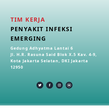
TIM KERJA
PENYAKIT INFEKSI
EMERGING
Gedung Adhyatma Lantai 6
Jl. H.R. Rasuna Said Blok X.5 Kav. 4-9,
Kota Jakarta Selatan, DKI Jakarta
12950