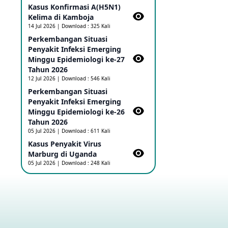
Kasus Konfirmasi A(H5N1)
Ebola di RD Kongo dan Uganda
Sebagai PHEIC
Kelima di Kamboja​
17 May 2026
14 Jul 2026 | Download : 325 Kali
Perkembangan Situasi
Penyakit Infeksi Emerging
Outbreak Penyakti Ebola di RD
Minggu Epidemiologi ke-27
Kongo
Tahun 2026
16 May 2026
12 Jul 2026 | Download : 546 Kali
Perkembangan Situasi
Penyakit Infeksi Emerging
Kasus Konfirmasi A(H5NN6) di
Cina
Minggu Epidemiologi ke-26
08 May 2026
Tahun 2026
05 Jul 2026 | Download : 611 Kali
Kasus Penyakit Virus
Update Penyakit Virus Hanta
Marburg di Uganda
Tipe HPS di Kapal Pesiar MV
05 Jul 2026 | Download : 248 Kali
Hondius
08 May 2026
Penyakit virus Hanta di Kapal
Pesiar Keberangkatan
Argentina