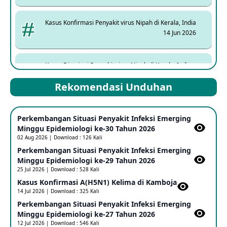
Kasus Konfirmasi Penyakit virus Nipah di Kerala, India
14 Jun 2026
Kasus Dicurigai Penyakit virus Nipah di Kerala, India
12 Jun 2026
Rekomendasi Unduhan
Mpox Clade 1b di Taiwan
Perkembangan Situasi Penyakit Infeksi Emerging
25 May 2026
Minggu Epidemiologi ke-30 Tahun 2026
02 Aug 2026 | Download : 126 Kali
Perkembangan Situasi Penyakit Infeksi Emerging
Update Informasi PHEIC Penyakit Ebola
Minggu Epidemiologi ke-29 Tahun 2026
23 May 2026
25 Jul 2026 | Download : 528 Kali
Kasus Konfirmasi A(H5N1) Kelima di Kamboja​
14 Jul 2026 | Download : 325 Kali
Penetapan Outbreak Penyakit Ebola di RD Kongo dan
Uganda Sebagai PHEIC
Perkembangan Situasi Penyakit Infeksi Emerging
17 May 2026
Minggu Epidemiologi ke-27 Tahun 2026
12 Jul 2026 | Download : 546 Kali