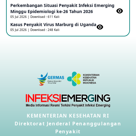
Perkembangan Situasi Penyakit Infeksi Emerging
Outbreak Penyakti Ebola di RD Kongo
Minggu Epidemiologi ke-26 Tahun 2026
16 May 2026
05 Jul 2026 | Download : 611 Kali
Kasus Penyakit Virus Marburg di Uganda
05 Jul 2026 | Download : 248 Kali
Kasus Konfirmasi A(H5NN6) di Cina
08 May 2026
Update Penyakit Virus Hanta Tipe HPS di Kapal Pesiar MV
Hondius
08 May 2026
Penyakit virus Hanta di Kapal Pesiar Keberangkatan
Argentina
04 May 2026
KEMENTERIAN KESEHATAN RI
Penyakit Meningokokus di Vietnam
28 Apr 2026
Direktorat Jenderal Penanggulangan
Penyakit