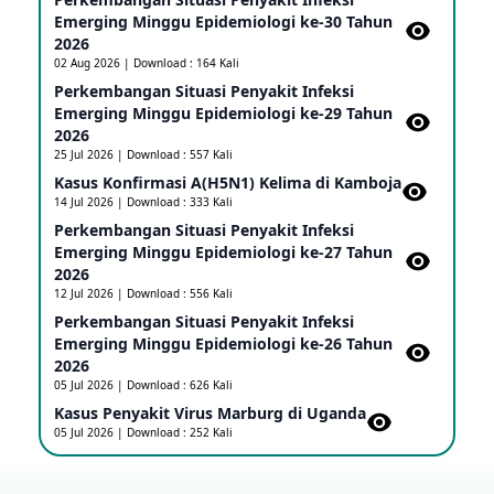
25 May 2026
Emerging Minggu Epidemiologi ke-30 Tahun
2026
02 Aug 2026 | Download : 164 Kali
Update Informasi PHEIC Penyakit Ebola
Perkembangan Situasi Penyakit Infeksi
23 May 2026
Emerging Minggu Epidemiologi ke-29 Tahun
2026
25 Jul 2026 | Download : 557 Kali
Penetapan Outbreak Penyakit Ebola di RD Kongo
Kasus Konfirmasi A(H5N1) Kelima di Kamboja​
dan Uganda Sebagai PHEIC
14 Jul 2026 | Download : 333 Kali
17 May 2026
Perkembangan Situasi Penyakit Infeksi
Emerging Minggu Epidemiologi ke-27 Tahun
2026
Outbreak Penyakti Ebola di RD Kongo
12 Jul 2026 | Download : 556 Kali
16 May 2026
Perkembangan Situasi Penyakit Infeksi
Emerging Minggu Epidemiologi ke-26 Tahun
2026
Kasus Konfirmasi A(H5NN6) di Cina
05 Jul 2026 | Download : 626 Kali
08 May 2026
Kasus Penyakit Virus Marburg di Uganda
05 Jul 2026 | Download : 252 Kali
Update Penyakit Virus Hanta Tipe HPS di Kapal
Pesiar MV Hondius